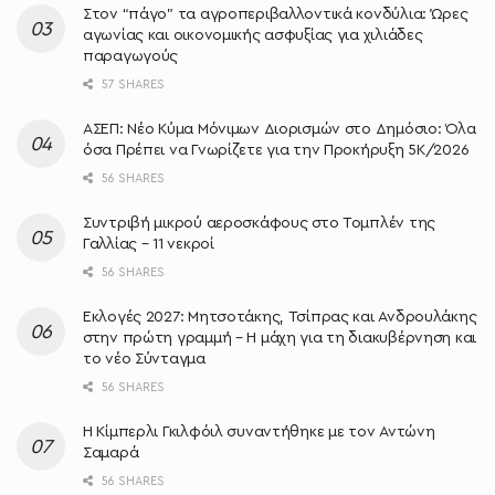
Στον “πάγο” τα αγροπεριβαλλοντικά κονδύλια: Ώρες
αγωνίας και οικονομικής ασφυξίας για χιλιάδες
παραγωγούς
57 SHARES
ΑΣΕΠ: Νέο Κύμα Μόνιμων Διορισμών στο Δημόσιο: Όλα
όσα Πρέπει να Γνωρίζετε για την Προκήρυξη 5Κ/2026
56 SHARES
Συντριβή μικρού αεροσκάφους στο Τομπλέν της
Γαλλίας – 11 νεκροί
56 SHARES
Εκλογές 2027: Μητσοτάκης, Τσίπρας και Ανδρουλάκης
στην πρώτη γραμμή – Η μάχη για τη διακυβέρνηση και
το νέο Σύνταγμα
56 SHARES
Η Κίμπερλι Γκιλφόιλ συναντήθηκε με τον Αντώνη
Σαμαρά
56 SHARES