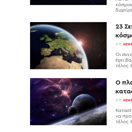
κόσμου
διαπίστ
23 Σε
κόσμ
ΑΠΌ
NEW
Οι συν
έχει β
τέλος τ
Ο πλ
κατα
ΑΠΌ
NEW
Καταστ
να προ
τέλος τ