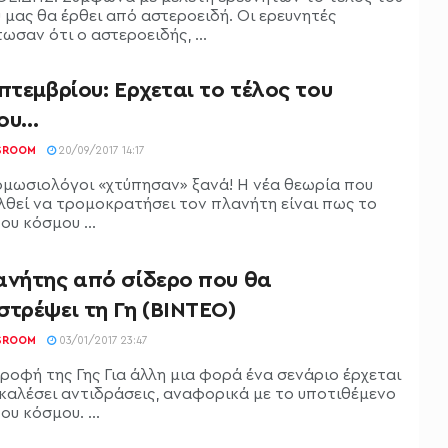
 μας θα έρθει από αστεροειδή. Οι ερευνητές
ωσαν ότι ο αστεροειδής, ...
πτεμβρίου: Ερχεται το τέλος του
ου…
SROOM
20/09/2017 14:17
ομωσιολόγοι «χτύπησαν» ξανά! Η νέα θεωρία που
αλθεί να τρομοκρατήσει τον πλανήτη είναι πως το
ου κόσμου ...
ανήτης από σίδερο που θα
στρέψει τη Γη (ΒΙΝΤΕΟ)
SROOM
03/01/2017 23:47
ροφή της Γης Για άλλη μια φορά ένα σενάριο έρχεται
καλέσει αντιδράσεις, αναφορικά με το υποτιθέμενο
ου κόσμου. ...