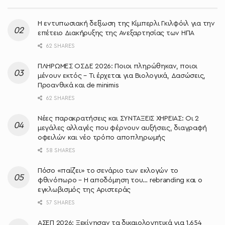
Η εντυπωσιακή δεξίωση της Κίμπερλι Γκιλφόιλ για την
επέτειο Διακήρυξης της Ανεξαρτησίας των ΗΠΑ
62 SHARES
ΠΛΗΡΩΜΕΣ ΟΣΔΕ 2026: Ποιοι πληρώθηκαν, ποιοι
μένουν εκτός – Τι έρχεται για Βιολογικά, Δασώσεις,
Προανθικά και de minimis
62 SHARES
Νέες παρακρατήσεις και ΣΥΝΤΑΞΕΙΣ ΧΗΡΕΙΑΣ: Οι 2
μεγάλες αλλαγές που φέρνουν αυξήσεις, διαγραφή
οφειλών και νέο τρόπο αποπληρωμής
58 SHARES
Πόσο «παίζει» το σενάριο των εκλογών το
φθινόπωρο – Η αποδόμηση του… rebranding και ο
εγκλωβισμός της Αριστεράς
57 SHARES
ΑΣΕΠ 2026: Ξεκίνησαν τα δικαιολογητικά για 1.654