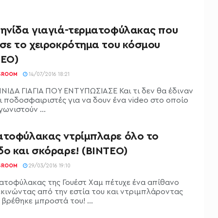
ληνίδα γιαγιά-τερματοφύλακας που
ισε το χειροκρότημα του κόσμου
ΤΕΟ)
SROOM
14/07/2016 18:21
ΝΙΔΑ ΓΙΑΓΙΑ ΠΟΥ ΕΝΤΥΠΩΣΙΑΣΕ Και τι δεν θα έδιναν
ι ποδοσφαιριστές για να δουν ένα video στο οποίο
ωνιστούν ...
ατοφύλακας ντρίμπλαρε όλο το
δο και σκόραρε! (ΒΙΝΤΕΟ)
SROOM
29/03/2016 19:10
ατοφύλακας της Γουέστ Χαμ πέτυχε ένα απίθανο
εκινώντας από την εστία του και ντριμπλάροντας
βρέθηκε μπροστά του! ...