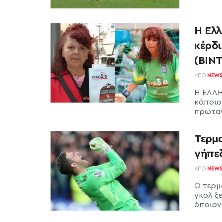
Η Ελ
κέρδ
(ΒΙΝ
ΑΠΌ
NEW
Η ΕΛΛΗ
κάποιο
πρωταγ
Τερμ
γήπε
ΑΠΌ
NEW
Ο τερμ
γκολ ξ
όποιον 