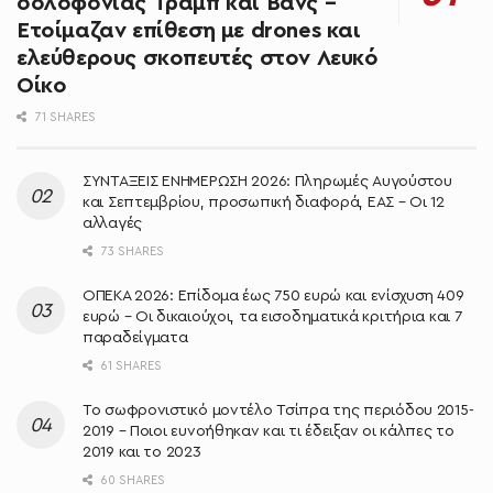
δολοφονίας Τραμπ και Βανς –
Ετοίμαζαν επίθεση με drones και
ελεύθερους σκοπευτές στον Λευκό
Οίκο
71 SHARES
ΣΥΝΤΑΞΕΙΣ ΕΝΗΜΕΡΩΣΗ 2026: Πληρωμές Αυγούστου
και Σεπτεμβρίου, προσωπική διαφορά, ΕΑΣ – Οι 12
αλλαγές
73 SHARES
ΟΠΕΚΑ 2026: Επίδομα έως 750 ευρώ και ενίσχυση 409
ευρώ – Οι δικαιούχοι, τα εισοδηματικά κριτήρια και 7
παραδείγματα
61 SHARES
Το σωφρονιστικό μοντέλο Τσίπρα της περιόδου 2015-
2019 – Ποιοι ευνοήθηκαν και τι έδειξαν οι κάλπες το
2019 και το 2023
60 SHARES