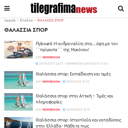
Αρχική
Ετικέτα
ΘΑΛΑΣΣΙΑ ΣΠΟΡ
ΘΑΛΑΣΣΙΑ ΣΠΟΡ
Flyboard :Η ανδρεναλίνη στα… ύψη με τον
΄΄πρίγκιπα΄΄ της Μυκόνου!
ΑΠΌ
NEWSROOM
20/10/2017 23:21 - ΕΝΗΜΈΡΩΣΗ 29/10/2017 21:04
Θαλάσσια σπορ: Εκπαίδευση και τιμές
ΑΠΌ
NEWSROOM
18/07/2017 12:05
Θαλάσσια σπορ στην Αττική – Τιμές και
πληροφορίες
ΑΠΌ
NEWSROOM
06/06/2017 12:31
Θαλάσσια σπορ: Ιστιοπλοΐα και καταδύσεις
στην Ελλάδα- Μάθετε πως