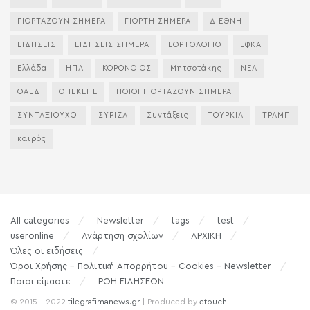
ΓΙΟΡΤΑΖΟΥΝ ΣΗΜΕΡΑ
ΓΙΟΡΤΗ ΣΗΜΕΡΑ
ΔΙΕΘΝΗ
ΕΙΔΗΣΕΙΣ
ΕΙΔΗΣΕΙΣ ΣΗΜΕΡΑ
ΕΟΡΤΟΛΟΓΙΟ
ΕΦΚΑ
Ελλάδα
ΗΠΑ
ΚΟΡΟΝΟΙΟΣ
Μητσοτάκης
ΝΕΑ
ΟΑΕΔ
ΟΠΕΚΕΠΕ
ΠΟΙΟΙ ΓΙΟΡΤΑΖΟΥΝ ΣΗΜΕΡΑ
ΣΥΝΤΑΞΙΟΥΧΟΙ
ΣΥΡΙΖΑ
Συντάξεις
ΤΟΥΡΚΙΑ
ΤΡΑΜΠ
καιρός
All categories
Newsletter
tags
test
useronline
Ανάρτηση σχολίων
ΑΡΧΙΚΗ
Όλες οι ειδήσεις
Όροι Χρήσης – Πολιτική Απορρήτου – Cookies – Newsletter
Ποιοι είμαστε
ΡΟΗ ΕΙΔΗΣΕΩΝ
© 2015 - 2022
tilegrafimanews.gr
| Produced by
etouch