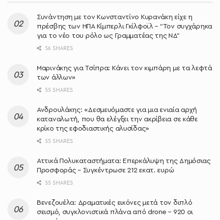
Συνάντηση με τον Κωνσταντίνο Κυρανάκη είχε η
πρέσβης των ΗΠΑ Κίμπερλι Γκίλφοϊλ – “Τον συγχάρηκα
για το νέο του ρόλο ως Γραμματέας της ΝΔ”
56 SHARES
Μαρινάκης για Τσίπρα: Κάνει τον κιμπάρη με τα λεφτά
των άλλων»
55 SHARES
Ανδρουλάκης: «Δεσμευόμαστε για μια ενιαία αρχή
καταναλωτή, που θα ελέγξει την ακρίβεια σε κάθε
κρίκο της εφοδιαστικής αλυσίδας»
55 SHARES
Αττικά Πολυκαταστήματα: Επερκάλυψη της Δημόσιας
Προσφοράς – Συγκέντρωσε 212 εκατ. ευρώ
55 SHARES
Βενεζουέλα: Δραματικές εικόνες μετά τον διπλό
σεισμό, συγκλονιστικά πλάνα από drone – 920 οι