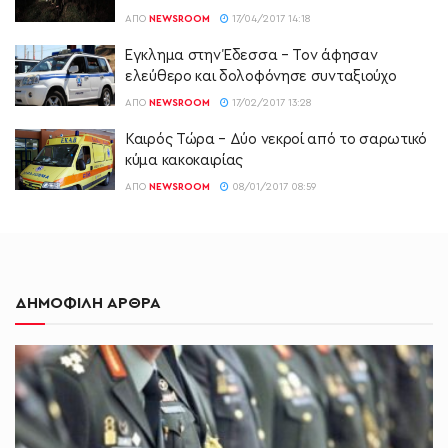
ΑΠΌ
NEWSROOM
17/04/2017 14:18
Έγκλημα στην Έδεσσα – Τον άφησαν
ελεύθερο και δολοφόνησε συνταξιούχο
ΑΠΌ
NEWSROOM
17/02/2017 13:28
Καιρός Τώρα – Δύο νεκροί από το σαρωτικό
κύμα κακοκαιρίας
ΑΠΌ
NEWSROOM
08/01/2017 08:59
ΔΗΜΟΦΙΛΗ ΑΡΘΡΑ