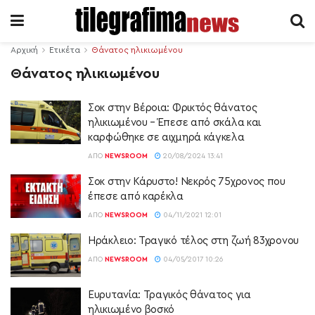
Αρχική
Ετικέτα
Θάνατος ηλικιωμένου
Θάνατος ηλικιωμένου
Σοκ στην Βέροια: Φρικτός θάνατος
ηλικιωμένου – Έπεσε από σκάλα και
καρφώθηκε σε αιχμηρά κάγκελα
ΑΠΌ
NEWSROOM
20/08/2024 13:41
Σοκ στην Κάρυστο! Νεκρός 75χρονος που
έπεσε από καρέκλα
ΑΠΌ
NEWSROOM
04/11/2021 12:01
Ηράκλειο: Τραγικό τέλος στη ζωή 83χρονου
ΑΠΌ
NEWSROOM
04/05/2017 10:26
Ευρυτανία: Τραγικός θάνατος για
ηλικιωμένο βοσκό