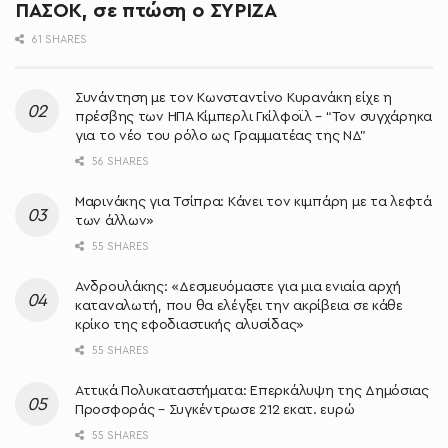
ΠΑΣΟΚ, σε πτώση ο ΣΥΡΙΖΑ
61 SHARES
Συνάντηση με τον Κωνσταντίνο Κυρανάκη είχε η
πρέσβης των ΗΠΑ Κίμπερλι Γκίλφοϊλ – “Τον συγχάρηκα
για το νέο του ρόλο ως Γραμματέας της ΝΔ”
56 SHARES
Μαρινάκης για Τσίπρα: Κάνει τον κιμπάρη με τα λεφτά
των άλλων»
55 SHARES
Ανδρουλάκης: «Δεσμευόμαστε για μια ενιαία αρχή
καταναλωτή, που θα ελέγξει την ακρίβεια σε κάθε
κρίκο της εφοδιαστικής αλυσίδας»
55 SHARES
Αττικά Πολυκαταστήματα: Επερκάλυψη της Δημόσιας
Προσφοράς – Συγκέντρωσε 212 εκατ. ευρώ
55 SHARES