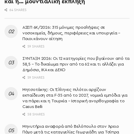
και η… μουντιαλική έκπληξη
64 SHARES
ΑΣΕΠ 6Κ/2026: 315 μόνιμες προσλήψεις σε
νοσοκομεία, δήμους, περιφέρειες και υπουργεία –
Ποιοι κάνουν αίτηση
59 SHARES
ΣΥΝΤΑΞΗ 2026: Οι 12 κατηγορίες που βγαίνουν από τα
58,5 – Το δικαίωμα πριν από τα 62 και τι αλλάζει για
Δημόσιο, ΙΚΑ και ΔΕΚΟ
59 SHARES
Μητσοτάκης: Oι Έλληνες πιλότοι αρχίζουν
εκπαίδευση στα F-35 από το 2027, νομικά εμπόδια για
να πάρει και η Τουρκία – Ιστορική ανορθογραφία το
Casus Belli
58 SHARES
Μηνυτήρια αναφορά από Βελόπουλο στον Άρειο
Πάγο μετά τις καταγγελίες Γεωργιάδη για Τσίπρα