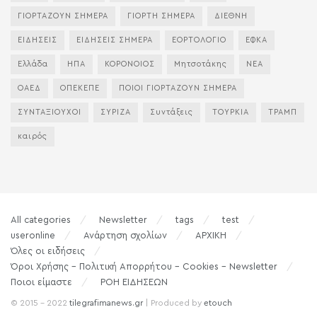
ΓΙΟΡΤΑΖΟΥΝ ΣΗΜΕΡΑ
ΓΙΟΡΤΗ ΣΗΜΕΡΑ
ΔΙΕΘΝΗ
ΕΙΔΗΣΕΙΣ
ΕΙΔΗΣΕΙΣ ΣΗΜΕΡΑ
ΕΟΡΤΟΛΟΓΙΟ
ΕΦΚΑ
Ελλάδα
ΗΠΑ
ΚΟΡΟΝΟΙΟΣ
Μητσοτάκης
ΝΕΑ
ΟΑΕΔ
ΟΠΕΚΕΠΕ
ΠΟΙΟΙ ΓΙΟΡΤΑΖΟΥΝ ΣΗΜΕΡΑ
ΣΥΝΤΑΞΙΟΥΧΟΙ
ΣΥΡΙΖΑ
Συντάξεις
ΤΟΥΡΚΙΑ
ΤΡΑΜΠ
καιρός
All categories
Newsletter
tags
test
useronline
Ανάρτηση σχολίων
ΑΡΧΙΚΗ
Όλες οι ειδήσεις
Όροι Χρήσης – Πολιτική Απορρήτου – Cookies – Newsletter
Ποιοι είμαστε
ΡΟΗ ΕΙΔΗΣΕΩΝ
© 2015 - 2022
tilegrafimanews.gr
| Produced by
etouch