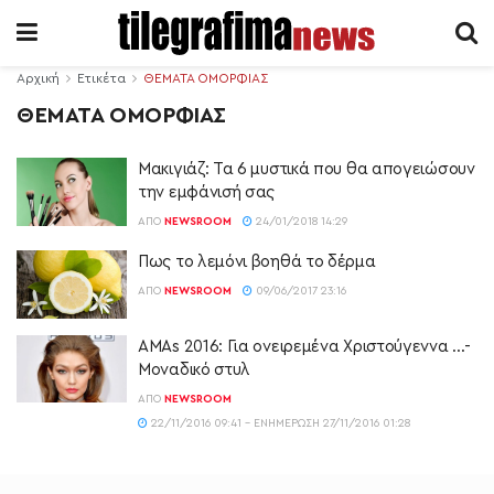
Αρχική
Ετικέτα
ΘΕΜΑΤΑ ΟΜΟΡΦΙΑΣ
ΘΕΜΑΤΑ ΟΜΟΡΦΙΑΣ
Μακιγιάζ: Τα 6 μυστικά που θα απογειώσουν
την εμφάνισή σας
ΑΠΌ
NEWSROOM
24/01/2018 14:29
Πως το λεμόνι βοηθά το δέρμα
ΑΠΌ
NEWSROOM
09/06/2017 23:16
AMAs 2016: Για ονειρεμένα Χριστούγεννα …-
Μοναδικό στυλ
ΑΠΌ
NEWSROOM
22/11/2016 09:41 - ΕΝΗΜΈΡΩΣΗ 27/11/2016 01:28