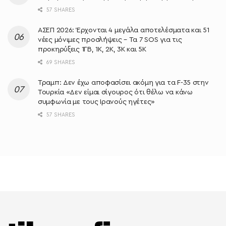
57 SHARES
ΑΣΕΠ 2026: Έρχονται 4 μεγάλα αποτελέσματα και 51
νέες μόνιμες προσλήψεις – Τα 7 SOS για τις
προκηρύξεις 1ΓΒ, 1Κ, 2Κ, 3Κ και 5Κ
69 SHARES
Τραμπ: Δεν έχω αποφασίσει ακόμη για τα F-35 στην
Τουρκία «Δεν είμαι σίγουρος ότι θέλω να κάνω
συμφωνία με τους Ιρανούς ηγέτες»
57 SHARES