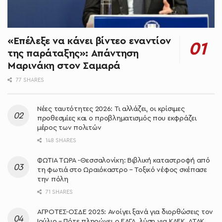
«Επέλεξε να κάνει βίντεο εναντίον
της παράταξης»: Απάντηση
Μαρινάκη στον Σαμαρά
77 SHARES
Νέες ταυτότητες 2026: Τι αλλάζει, οι κρίσιμες
προθεσμίες και ο προβληματισμός που εκφράζει
μέρος των πολιτών
148 SHARES
ΦΩΤΙΑ ΤΩΡΑ -Θεσσαλονίκη: Βιβλική καταστροφή από
τη φωτιά στο Ωραιόκαστρο – Τοξικό νέφος σκέπασε
την πόλη
71 SHARES
ΑΓΡΟΤΕΣ-ΟΣΔΕ 2025: Ανοίγει ξανά για διορθώσεις τον
Ιούλιο – Πότε πληρώνει ο ΕΛΓΑ, λύση για ΚΑΕΚ, ΑΤΑΚ