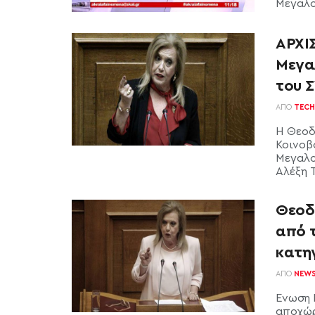
Μεγαλο
ΑΡΧΙΣ
Μεγα
του Σ
ΑΠΌ
TECH
Η Θεοδ
Κοινοβ
Μεγαλο
Αλέξη Τ
Θεοδ
από τ
κατη
ΑΠΌ
NEW
Ενωση 
αποχώρ