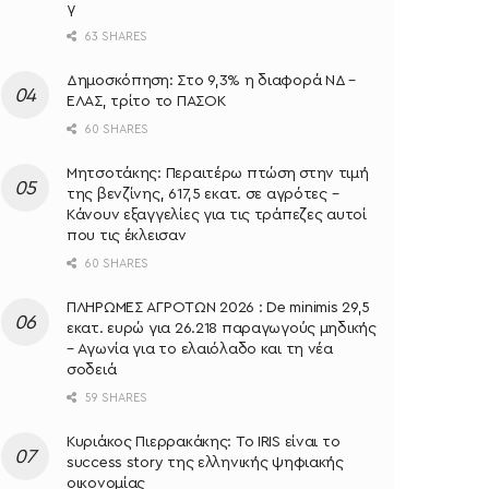
γ
63 SHARES
Δημοσκόπηση: Στο 9,3% η διαφορά ΝΔ –
ΕΛΑΣ, τρίτο το ΠΑΣΟΚ
60 SHARES
Μητσοτάκης: Περαιτέρω πτώση στην τιμή
της βενζίνης, 617,5 εκατ. σε αγρότες –
Κάνουν εξαγγελίες για τις τράπεζες αυτοί
που τις έκλεισαν
60 SHARES
ΠΛΗΡΩΜΕΣ ΑΓΡΟΤΩΝ 2026 : De minimis 29,5
εκατ. ευρώ για 26.218 παραγωγούς μηδικής
– Αγωνία για το ελαιόλαδο και τη νέα
σοδειά
59 SHARES
Κυριάκος Πιερρακάκης: Το IRIS είναι το
success story της ελληνικής ψηφιακής
οικονομίας