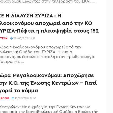
οικονόμου μιλώντας στην τηλεόραση του ΣΚΑΪ. ...
Ε Η ΔΙΑΛΥΣΗ ΣΥΡΙΖΑ : Η
λοοικονόμου αποχωρεί από την ΚΟ
ΥΡΙΖΑ-Πέφτει η πλειοψηφία στους 152
TEAM
28/05/2019 14:12
ώρα Μεγαλοοικονόμου αποχωρεί από την
ουλευτική Ομάδα του ΣΥΡΙΖΑ. Η κυρία
οικονόμου έστειλε επιστολή στον πρωθυπουργό
σίπρα. Με ...
ώρα Μεγαλοοικονόμου: Αποχώρησε
ην Κ.Ο. της Ένωσης Κεντρώων – Γιατί
γορεί το κόμμα
SROOM
10/07/2017 14:54
Κεντρώων: Με αιχμές για την Ενωση Κεντρώων
ησε από την Κοινοβουλευτική Ομάδα, η βουλευτής