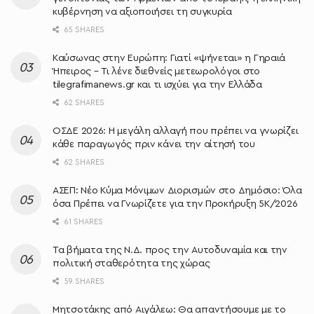
κυβέρνηση να αξιοποιήσει τη συγκυρία
65 SHARES
Καύσωνας στην Ευρώπη: Γιατί «ψήνεται» η Γηραιά
Ήπειρος – Τι λένε διεθνείς μετεωρολόγοι στο
tilegrafimanews.gr και τι ισχύει για την Ελλάδα
62 SHARES
ΟΣΔΕ 2026: Η μεγάλη αλλαγή που πρέπει να γνωρίζει
κάθε παραγωγός πριν κάνει την αίτησή του
62 SHARES
ΑΣΕΠ: Νέο Κύμα Μόνιμων Διορισμών στο Δημόσιο: Όλα
όσα Πρέπει να Γνωρίζετε για την Προκήρυξη 5Κ/2026
61 SHARES
Τα βήματα της Ν.Δ. προς την Αυτοδυναμία και την
πολιτική σταθερότητα της χώρας
59 SHARES
Μητσοτάκης από Αιγάλεω: Θα απαντήσουμε με το