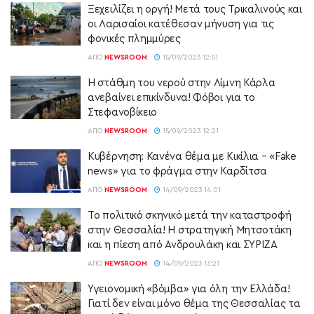
Ξεχειλίζει η οργή! Μετά τους Τρικαλινούς και
οι Λαρισαίοι κατέθεσαν μήνυση για τις
φονικές πλημμύρες
ΑΠΌ
NEWSROOM
15/09/2023 12:51
Η στάθμη του νερού στην Λίμνη Κάρλα
ανεβαίνει επικίνδυνα! Φόβοι για το
Στεφανοβίκειο
ΑΠΌ
NEWSROOM
15/09/2023 12:21
Κυβέρνηση: Κανένα θέμα με Κικίλια – «Fake
news» για το φράγμα στην Καρδίτσα
ΑΠΌ
NEWSROOM
14/09/2023 14:01
Το πολιτικό σκηνικό μετά την καταστροφή
στην Θεσσαλία! Η στρατηγική Μητσοτάκη
και η πίεση από Ανδρουλάκη και ΣΥΡΙΖΑ
ΑΠΌ
NEWSROOM
14/09/2023 13:21
Υγειονομική «βόμβα» για όλη την Ελλάδα!
Γιατί δεν είναι μόνο θέμα της Θεσσαλίας τα