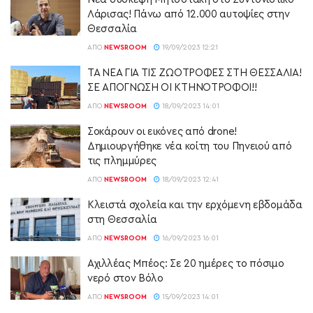
Λάρισας! Πάνω από 12.000 αυτοψίες στην
Θεσσαλία
ΑΠΌ
NEWSROOM
19/09/2023 12:21
ΤΑ ΝΕΑ ΓΙΑ ΤΙΣ ΖΩΟΤΡΟΦΕΣ ΣΤΗ ΘΕΣΣΑΛΙΑ!
ΣΕ ΑΠΟΓΝΩΣΗ ΟΙ ΚΤΗΝΟΤΡΟΦΟΙ!!
ΑΠΌ
NEWSROOM
18/09/2023 14:01
Σοκάρουν οι εικόνες από drone!
Δημιουργήθηκε νέα κοίτη του Πηνειού από
τις πλημμύρες
ΑΠΌ
NEWSROOM
18/09/2023 12:41
Κλειστά σχολεία και την ερχόμενη εβδομάδα
στη Θεσσαλία
ΑΠΌ
NEWSROOM
16/09/2023 16:01
Αχιλλέας Μπέος: Σε 20 ημέρες το πόσιμο
νερό στον Βόλο
ΑΠΌ
NEWSROOM
15/09/2023 14:01