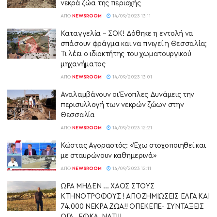
νεκρά ζώα της περιοχής
ΑΠΌ
NEWSROOM
14/09/2023 13:11
Καταγγελία – ΣΟΚ! Δόθηκε η εντολή να
σπάσουν φράγμα και να πνιγεί η Θεσσαλία;
Τι λέει ο ιδιοκτήτης του χωματουργικού
μηχανήματος
ΑΠΌ
NEWSROOM
14/09/2023 13:01
Αναλαμβάνουν οι Ένοπλες Δυνάμεις την
περισυλλογή των νεκρών ζώων στην
Θεσσαλία
ΑΠΌ
NEWSROOM
14/09/2023 12:21
Κώστας Αγοραστός: «Έχω στοχοποιηθεί και
με σταυρώνουν καθημερινά»
ΑΠΌ
NEWSROOM
14/09/2023 12:11
ΩΡΑ ΜΗΔΕΝ … ΧΑΟΣ ΣΤΟΥΣ
ΚΤΗΝΟΤΡΟΦΟΥΣ ! ΑΠΟΖΗΜΙΩΣΕΙΣ ΕΛΓΑ ΚΑΙ
74.000 ΝΕΚΡΑ ΖΩΑ!! ΟΠΕΚΕΠΕ- ΣΥΝΤΑΞΕΙΣ
ΟΓΑ , ΕΦΚΑ, ΝΑΤ!!!