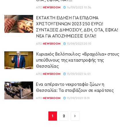
ΑΠΌ
NEWSROOM
14/09/2023 10:34
ΕΚΤΑΚΤΗ ΕΙΔΗΣΗ ΓΙΑ ΕΠΙΔΟΜΑ
ΧΡΙΣΤΟΥΓΕΝΝΩΝ 2023 250 ΕΥΡΩ!
ΣΥΝΤΑΞΕΙΣ ΔΗΜΟΣΙΟΥ, ΔΕΗ, ΟΤΑ, ΕΦΚΑ!
ΝΕΑ ΓΙΑ ΑΠΟΖΗΜΙΩΣΕΙΣ ΕΛΓΑ!!
ΑΠΌ
NEWSROOM
13/09/2023 20:10
Κυριακός Βελόπουλος: «Βραχιόλια» στους
υπεύθυνους της καταστροφής της
Θεσσαλίας
ΑΠΌ
NEWSROOM
13/09/2023 14:01
Ένα απέραντο νεκροταφίο ζώων η
Θεσσαλία: Τα στοιβάζουν σε καρότσες
ΑΠΌ
NEWSROOM
13/09/2023 13:31
1
2