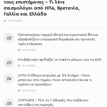
τους επιστήμονες – Τι λένε
σεισμολόγοι από ΗΠΑ, Βρετανία,
Γαλλία και Ελλάδα
173 SHARES
Παπασταύρου: Ισχυρά εθνικά και ευρωπαϊκά δίκτυα
εξασφαλίζουν ενεργειακή θωράκιση και προσιτές
τιμές ενέργειας
60 SHARES
Η κυβέρνηση σχεδιάζει το πακέτο μέτρων για τη ΔΕΘ
59 SHARES
ΔΥΠΑ: Επίδομα ανεργίας με 125 ένσημα – Ποιοι
μπαίνουν στο ταμείο, ποιοι αποκλείονται και τι
πρέπει να προσέξουν
58 SHARES
ΣΥΝΤΑΞΕΙΣ – ΤΕΑ: Οι 7 αλλαγές που αυξάνουν
συντάξεις και παροχές