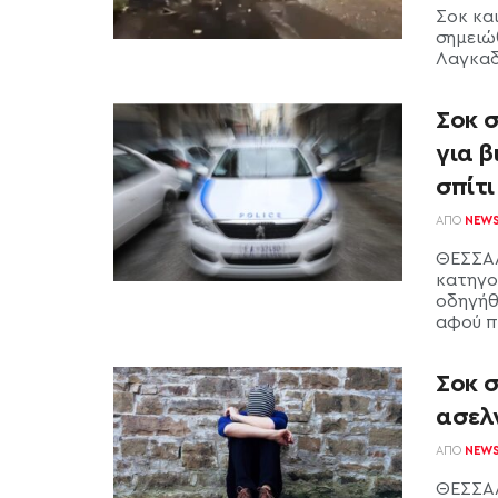
Σοκ κα
σημειώ
Λαγκαδά
Σοκ 
για 
σπίτι
ΑΠΌ
NEW
ΘΕΣΣΑΛ
κατηγο
οδηγήθ
αφού π
Σοκ 
ασελ
ΑΠΌ
NEW
ΘΕΣΣΑΛ