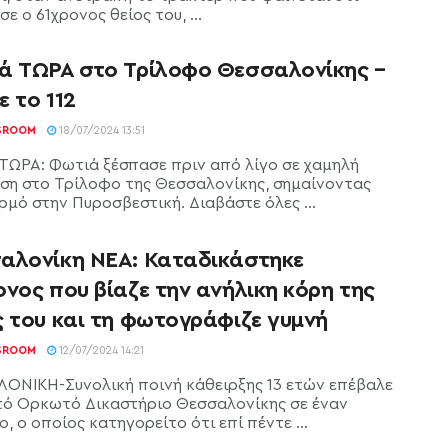
ε ο 61χρονος θείος του, ...
ά ΤΩΡΑ στο Τρίλοφο Θεσσαλονίκης –
 το 112
SROOM
18/07/2024 13:51
ΤΩΡΑ: Φωτιά ξέσπασε πριν από λίγο σε χαμηλή
ση στο Τρίλοφο της Θεσσαλονίκης, σημαίνοντας
ρμό στην Πυροσβεστική. Διαβάστε όλες ...
αλονίκη ΝΕΑ: Καταδικάστηκε
νος που βίαζε την ανήλικη κόρη της
ς του και τη φωτογράφιζε γυμνή
SROOM
12/07/2024 14:21
ΟΝΙΚΗ-Συνολική ποινή κάθειρξης 13 ετών επέβαλε
τό Ορκωτό Δικαστήριο Θεσσαλονίκης σε έναν
, ο οποίος κατηγορείτο ότι επί πέντε ...