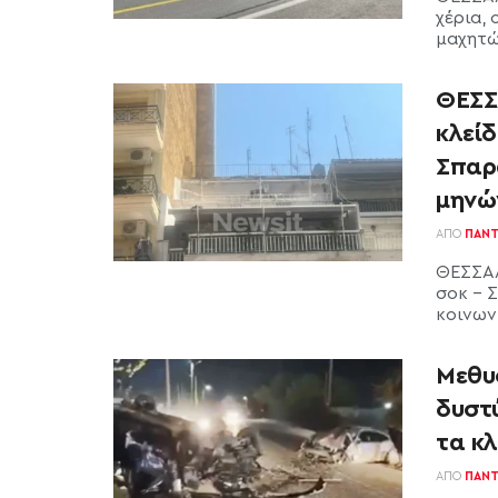
χέρια, 
μαχητώ
ΘΕΣΣ
κλείδ
Σπαρα
μηνώ
ΑΠΌ
ΠΑΝΤ
ΘΕΣΣΑΛ
σοκ – 
κοινωνί
Μεθυ
δυστ
τα κλ
ΑΠΌ
ΠΑΝΤ