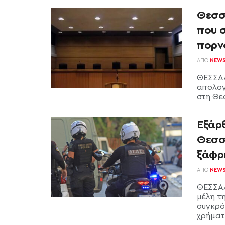
Θεσσ
που 
πορν
ΑΠΌ
NEW
ΘΕΣΣΑΛ
απολογ
στη Θε
Εξάρ
Θεσσ
ξάφρ
ΑΠΌ
NEW
ΘΕΣΣΑΛ
μέλη τ
συγκρό
χρήματα