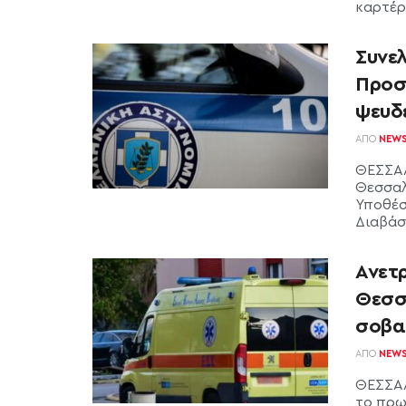
καρτέρι
Συνε
Προσ
ψευδ
ΑΠΌ
NEW
ΘΕΣΣΑΛ
Θεσσαλ
Υποθέσ
Διαβάστ
Ανετ
Θεσσ
σοβα
ΑΠΌ
NEW
ΘΕΣΣΑΛ
το πρω