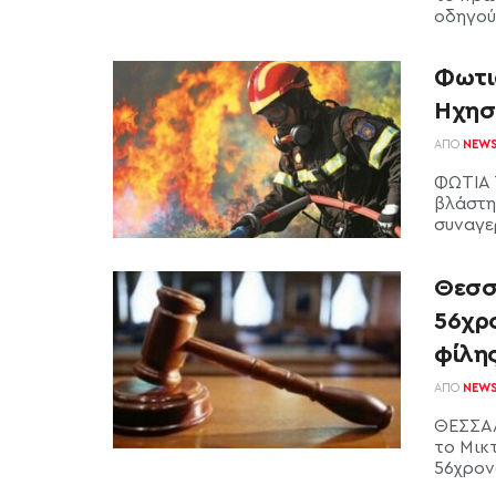
οδηγούσ
Φωτι
Ήχησε
ΑΠΌ
NEW
ΦΩΤΙΑ 
βλάστη
συναγε
Θεσσ
56χρο
φίλη
ΑΠΌ
NEW
ΘΕΣΣΑΛ
το Μικ
56χρονο