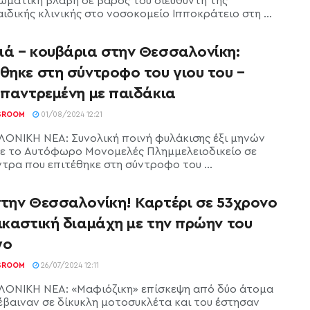
ωματική βλάβη σε βάρος του διευθυντή της
ιδικής κλινικής στο νοσοκομείο Ιπποκράτειο στη ...
ιά – κουβάρια στην Θεσσαλονίκη:
θηκε στη σύντροφο του γιου του –
 παντρεμένη με παιδάκια
SROOM
01/08/2024 12:21
ΟΝΙΚΗ ΝΕΑ: Συνολική ποινή φυλάκισης έξι μηνών
ε το Αυτόφωρο Μονομελές Πλημμελειοδικείο σε
ντρα που επιτέθηκε στη σύντροφο του ...
στην Θεσσαλονίκη! Καρτέρι σε 53χρονο
ικαστική διαμάχη με την πρώην του
γο
SROOM
26/07/2024 12:11
ΟΝΙΚΗ ΝΕΑ: «Μαφιόζικη» επίσκεψη από δύο άτομα
έβαιναν σε δίκυκλη μοτοσυκλέτα και του έστησαν