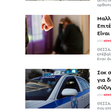
απλή σ
ορθοπα
Μαλλ
Επιτέ
Είναι
ΑΠΌ
NEW
ΘΕΣΣΑΛ
επέβαλ
έναν ά
Σοκ 
για δ
σύζυ
ΑΠΌ
NEW
ΘΕΣΣΑΛ
που επ