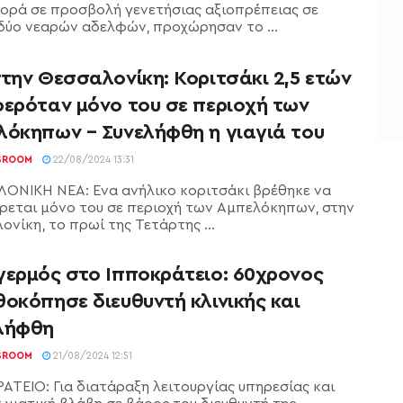
ορά σε προσβολή γενετήσιας αξιοπρέπειας σε
δύο νεαρών αδελφών, προχώρησαν το ...
την Θεσσαλονίκη: Κοριτσάκι 2,5 ετών
φερόταν μόνο του σε περιοχή των
λόκηπων – Συνελήφθη η γιαγιά του
SROOM
22/08/2024 13:31
ΟΝΙΚΗ ΝΕΑ: Ένα ανήλικο κοριτσάκι βρέθηκε να
ρεται μόνο του σε περιοχή των Αμπελόκηπων, στην
νίκη, το πρωί της Τετάρτης ...
γερμός στο Ιπποκράτειο: 60χρονος
οκόπησε διευθυντή κλινικής και
λήφθη
SROOM
21/08/2024 12:51
ΑΤΕΙΟ: Για διατάραξη λειτουργίας υπηρεσίας και