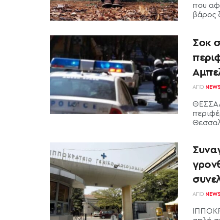
που αφ
βάρος 
Σοκ σ
περι
Αμπε
ΑΠΌ
NEW
ΘΕΣΣΑΛ
περιφέ
Θεσσαλο
Συνα
γρονθ
συνε
ΑΠΌ
NEW
ΙΠΠΟΚΡ