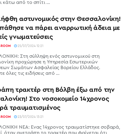
 κάτω από το σπίτι ...
λήφθη αστυνομικός στην Θεσσαλονίκη!
πάθησε να πάρει αναρρωτική άδεια με
είς γνωματεύσεις
SROOM
25/07/2024 12:21
ΟΝΙΚΗ: Στη σύλληψη ενός αστυνομικού στη
ονίκη προχώρησε η Υπηρεσία Εσωτερικών
εων Σωμάτων Ασφαλείας Βορείου Ελλάδος.
ε όλες τις ειδήσεις από ...
ράπη τρακτέρ στη Βόλβη έξω από την
αλονίκη! Στο νοσοκομείο 14χρονος
ρά τραυματισμένος
SROOM
23/07/2024 13:21
ΟΝΙΚΗ ΝΕΑ: Ένας 14χρονος τραυματίστηκε σοβαρά,
ί, όταν ανετράπη το τρακτέρ που φαίνεται ότι