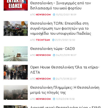
Θεσσαλονίκη – Συναγερμός από τον
διπλασιασμό του ιικού φορτίου
ΑΠΌ
NEWSROOM
10/02/2021 18:09
Θεσσαλονίκη ΤΩΡΑ: Επεισόδια στη
συγκέντρωση των φοιτητών για το
νομοσχέδιο του υπουργείου Παιδείας
ΑΠΌ
TECHTEAM
21/01/2021 12:50
Θεσσαλονίκη τώρα- ΟΑΣΘ
ΑΠΌ
NEWSROOM
04/01/2019 18:07
Open House Θεσσαλονίκη: Όλα τα κτίρια-
ΛΙΣΤΑ
ΑΠΌ
NEWSROOM
24/11/2018 22:07
Θεσσαλονίκη Πλημμύρες: Η Θεσσαλονίκη
μετρά τις πληγές της
ΑΠΌ
NEWSROOM
11/05/2018 13:32
Διακοπή νερού Θεσσαλονίκη τώρα – ΕΥΑΘ