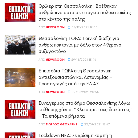
Θρίλερ στη Θεσσαλονίκη : Βρέθηκαν
ανθρώπινα οστά σε υπόγειο πολυκατοικίας
στο κέντρο της πόλης
ΑΠΌ
NEWSROOM
05/12/2021 19:04
Θεσσαλονίκη ΤΩΡΑ: Ποινική δίωξη για
ανθρωποκτονία με δόλο στον 49χρονο
συζυγοκτόνο
ΑΠΌ
NEWSROOM
29/11/2021 15:44
Επεισόδια ΤΩΡΑ στη Θεσσαλονίκη
αντιεξουσιαστών και Αστυνομίας –
Προσαγωγές από την ΕΛ.ΑΣ
ΑΠΌ
NEWSROOM
02/10/2021 20:54
Συναγερμός στο δήμο Θεσσαλονίκης λόγω
επίθεσης χάκερ: “Κλείσαμε τους διακόπτες”
– Τα επόμενα βήματα
ΑΠΌ
ΓΙΏΡΓΟΣ ΘΕΟΧΆΡΗΣ
22/07/2021 18:47
Lockdown ΝΕΑ: Σε κρίσιμη καμπή η