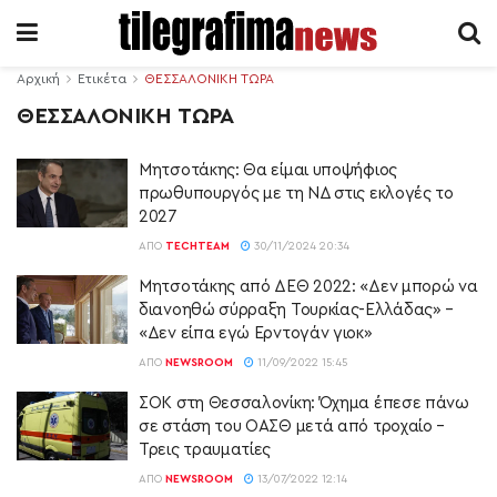
Αρχική
Ετικέτα
ΘΕΣΣΑΛΟΝΙΚΗ ΤΩΡΑ
ΘΕΣΣΑΛΟΝΙΚΗ ΤΩΡΑ
Μητσοτάκης: Θα είμαι υποψήφιος
πρωθυπουργός με τη ΝΔ στις εκλογές το
2027
ΑΠΌ
TECHTEAM
30/11/2024 20:34
Μητσοτάκης από ΔΕΘ 2022: «Δεν μπορώ να
διανοηθώ σύρραξη Τουρκίας-Ελλάδας» –
«Δεν είπα εγώ Ερντογάν γιοκ»
ΑΠΌ
NEWSROOM
11/09/2022 15:45
ΣΟΚ στη Θεσσαλονίκη: Όχημα έπεσε πάνω
σε στάση του ΟΑΣΘ μετά από τροχαίο –
Τρεις τραυματίες
ΑΠΌ
NEWSROOM
13/07/2022 12:14