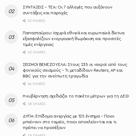
ΣΥΝΤΑΞΕΙΣ – ΤΕΑ: Οι 7 αλλαγές που αυξάνουν
συντάξεις και παροχές
63 SHARES
Παπασταύρου: Ισχυρά εθνικά και ευρωπαϊκά δίκτυα
εξασφαλίζουν ενεργειακή θωράκιση και προσιτές
τιμές ενέργειας
60 SHARES
ΣΕΙΣΜΟΙ ΒΕΝΕΖΟΥΕΛΑ: Στους 235 οι νεκροί από τους
φονικούς σεισμούς – Τι μεταδίδουν Reuters, AP και
BBC για την ανείπωτη τραγωδία
66 SHARES
Η κυβέρνηση σχεδιάζει το πακέτο μέτρων για τη ΔΕΘ
58 SHARES
ΔΥΠΑ: Επίδομα ανεργίας με 125 ένσημα – Ποιοι
μπαίνουν στο ταμείο, ποιοι αποκλείονται και τι
πρέπει να προσέξουν
58 SHARES