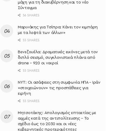
μάχη για τη διακυβέρνηση και το νέο
Σύνταγμα
56 SHARES
Μαρινάκης για Τσίπρα: Κάνει τον κιμπάρη
με τα λεφτά των άλλων»
55 SHARES
Βενεζουέλα: Δραματικές εικόνες μετά τον
διπλό σεισμό, συγκλονιστικά πλάνα από
drone – 920 οι νεκροί
55 SHARES
NYT: Οι ασάφειες στη συμφωνία ΗΠΑ – Ιράν
«στοιχειώνουν» τις προσπάθειες για
ειρήνη
55 SHARES
Μητσοτάκης: Απολογισμός επταετίας με
αιχμές κατά της αντιπολίτευσης – Το
σχέδιο έως το 2030 και οι νέες
κυβερνητικές προτεραιότητες