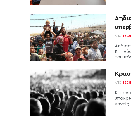
Αηδια
υπερ
ΑΠΌ
TECH
Αηδιασ
Κ. Δύο
του πόσ
Κραυ
ΑΠΌ
TECH
Κραυγα
υποκρι
γονείς .