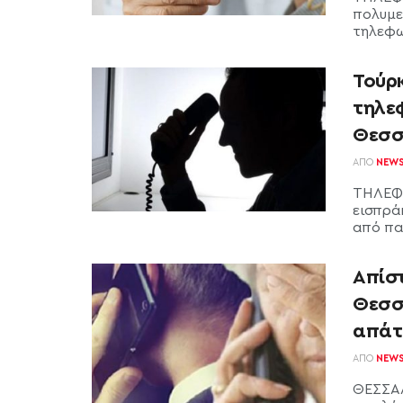
πολυμε
τηλεφω
Τούρ
τηλε
Θεσσ
ΑΠΌ
NEW
ΤΗΛΕΦΩ
εισπρά
από πα
Απίστ
Θεσσ
απάτ
ΑΠΌ
NEW
ΘΕΣΣΑΛ