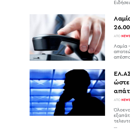
Ειδήσε
Λαμία
26.0
ΑΠΌ
NEW
Λαμία 
απατεώ
απέσπασ
ΕΛ.ΑΣ
ώστε
απάτ
ΑΠΌ
NEW
Όλοενα
εξαπάτ
τελευτα
...