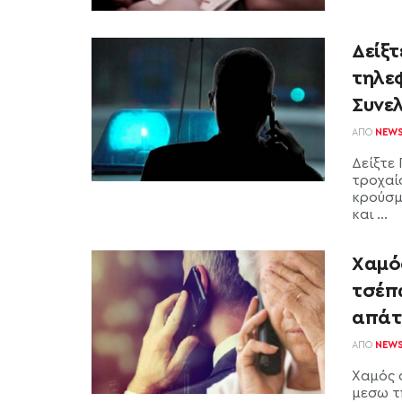
Δείξ
τηλε
Συνε
ΑΠΌ
NEW
Δείξτε
τροχαί
κρούσμ
και ...
Χαμός
τσέπ
απάτ
ΑΠΌ
NEW
Χαμός 
μεσω τ