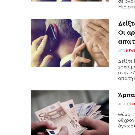
σε ολό
Μια σπε
Δείξ
Οι αρ
απατ
ΑΠΌ
NEW
Δείξτε
χρησιμ
στην Ε
απάτη α
Άρπα
ΑΠΌ
TECH
Θύμα τ
68χρον
άγνωστ