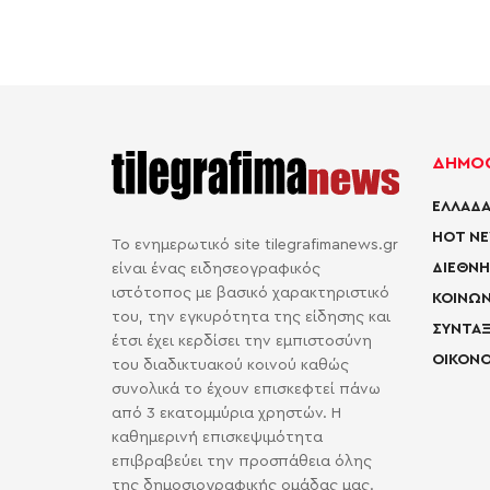
ΔΗΜΟΦ
ΕΛΛΑΔΑ
HOT N
Το ενημερωτικό site tilegrafimanews.gr
ΔΙΕΘΝΗ
είναι ένας ειδησεογραφικός
ιστότοπος με βασικό χαρακτηριστικό
ΚΟΙΝΩΝ
του, την εγκυρότητα της είδησης και
ΣΥΝΤΑΞ
έτσι έχει κερδίσει την εμπιστοσύνη
ΟΙΚΟΝΟ
του διαδικτυακού κοινού καθώς
συνολικά το έχουν επισκεφτεί πάνω
από 3 εκατομμύρια χρηστών. Η
καθημερινή επισκεψιμότητα
επιβραβεύει την προσπάθεια όλης
της δημοσιογραφικής ομάδας μας.