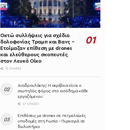
Οκτώ συλλήψεις για σχέδιο
δολοφονίας Τραμπ και Βανς –
Ετοίμαζαν επίθεση με drones
και ελεύθερους σκοπευτές
στον Λευκό Οίκο
76 SHARES
Αναδρουλάκης: Η ακρίβεια είναι ο
σιωπηλός φόρος στο εισόδημα κάθε
εργαζόμενου
57 SHARES
Επιθέσεις με drones σε πετρελαϊκές
υποδομές στη Ρωσία – Πυρκαγιά σε
διυλιστήριο