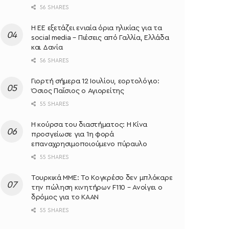
56 SHARES
Η ΕΕ εξετάζει ενιαία όρια ηλικίας για τα
social media – Πιέσεις από Γαλλία, Ελλάδα
και Δανία
56 SHARES
Γιορτή σήμερα 12 Ιουλίου, εορτολόγιο:
Όσιος Παΐσιος ο Αγιορείτης
55 SHARES
Η κούρσα του διαστήματος: Η Κίνα
προσγείωσε για 1η φορά
επαναχρησιμοποιούμενο πύραυλο
55 SHARES
Τουρκικά ΜΜΕ: Το Κογκρέσο δεν μπλόκαρε
την πώληση κινητήρων F110 – Ανοίγει ο
δρόμος για το KAAN
55 SHARES