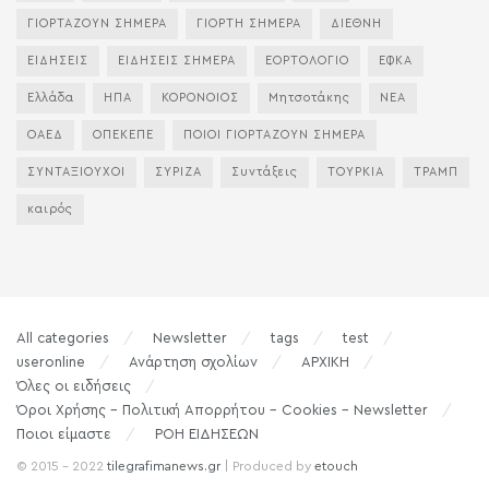
ΓΙΟΡΤΑΖΟΥΝ ΣΗΜΕΡΑ
ΓΙΟΡΤΗ ΣΗΜΕΡΑ
ΔΙΕΘΝΗ
ΕΙΔΗΣΕΙΣ
ΕΙΔΗΣΕΙΣ ΣΗΜΕΡΑ
ΕΟΡΤΟΛΟΓΙΟ
ΕΦΚΑ
Ελλάδα
ΗΠΑ
ΚΟΡΟΝΟΙΟΣ
Μητσοτάκης
ΝΕΑ
ΟΑΕΔ
ΟΠΕΚΕΠΕ
ΠΟΙΟΙ ΓΙΟΡΤΑΖΟΥΝ ΣΗΜΕΡΑ
ΣΥΝΤΑΞΙΟΥΧΟΙ
ΣΥΡΙΖΑ
Συντάξεις
ΤΟΥΡΚΙΑ
ΤΡΑΜΠ
καιρός
All categories
Newsletter
tags
test
useronline
Ανάρτηση σχολίων
ΑΡΧΙΚΗ
Όλες οι ειδήσεις
Όροι Χρήσης – Πολιτική Απορρήτου – Cookies – Newsletter
Ποιοι είμαστε
ΡΟΗ ΕΙΔΗΣΕΩΝ
© 2015 - 2022
tilegrafimanews.gr
| Produced by
etouch