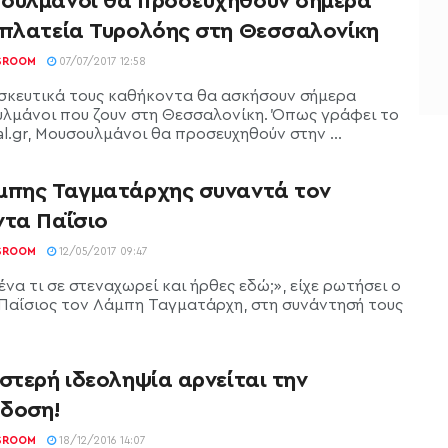
ουλμάνοι θα προσευχηθούν σήμερα
 πλατεία Τυρολόης στη Θεσσαλονίκη
SROOM
07/07/2017 12:58
σκευτικά τους καθήκοντα θα ασκήσουν σήμερα
λμάνοι που ζουν στη Θεσσαλονίκη. Όπως γράφει το
al.gr, Μουσουλμάνοι θα προσευχηθούν στην ...
μπης Ταγματάρχης συναντά τον
ντα Παΐσιο
SROOM
12/05/2017 09:47
ένα τι σε στεναχωρεί και ήρθες εδώ;», είχε ρωτήσει ο
Παΐσιος τον Λάμπη Ταγματάρχη, στη συνάντησή τους
στερή ιδεοληψία αρνείται την
δοση!
SROOM
18/12/2016 14:07