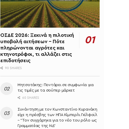
ΟΣΔΕ 2026: Ξεκινά η πιλοτική
υποβολή αιτήσεων – Πότε
πληρώνονται αγρότες και
κτηνοτρόφοι, τι αλλάζει στις
επιδοτήσεις
90 SHARES
Μητσοτάκης: Ποντάρει σε συμφωνία για
τις τιμές με τα σούπερ μάρκετ
60 SHARES
Συνάντηση με τον Κωνσταντίνο Κυρανάκη
είχε η πρέσβης των ΗΠΑ Κίμπερλι Γκίλφοϊλ
– “Τον συγχάρηκα για το νέο του ρόλο ως
Γραμματέας της ΝΔ”