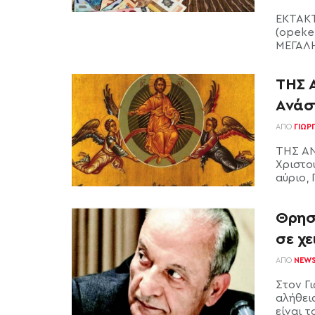
ΕΚΤΑΚΤ
(opeke
ΜΕΓΑΛΗ
ΤΗΣ 
Ανάσ
ΑΠΌ
ΓΙΏΡ
ΤΗΣ ΑΝ
Χριστο
αύριο, 
Θρησκ
σε χε
ΑΠΌ
NEW
Στον Γ
αλήθεια
είναι το