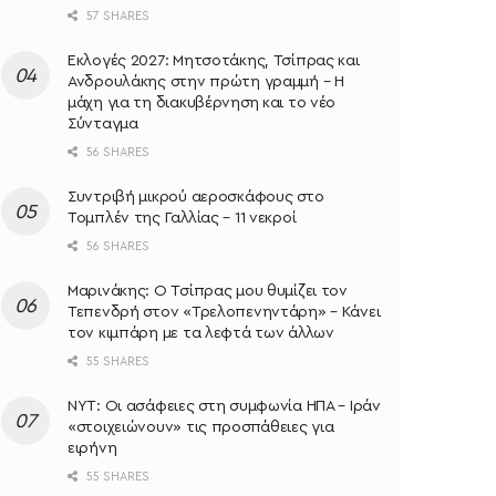
57 SHARES
Εκλογές 2027: Μητσοτάκης, Τσίπρας και
Ανδρουλάκης στην πρώτη γραμμή – Η
μάχη για τη διακυβέρνηση και το νέο
Σύνταγμα
56 SHARES
Συντριβή μικρού αεροσκάφους στο
Τομπλέν της Γαλλίας – 11 νεκροί
56 SHARES
Μαρινάκης: Ο Τσίπρας μου θυμίζει τον
Τεπενδρή στον «Τρελοπενηντάρη» – Κάνει
τον κιμπάρη με τα λεφτά των άλλων
55 SHARES
NYT: Οι ασάφειες στη συμφωνία ΗΠΑ – Ιράν
«στοιχειώνουν» τις προσπάθειες για
ειρήνη
55 SHARES