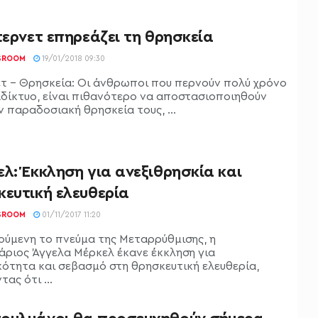
τερνετ επηρεάζει τη θρησκεία
SROOM
19/01/2018 09:30
ετ - Θρησκεία: Οι άνθρωποι που περνούν πολύ χρόνο
αδίκτυο, είναι πιθανότερο να αποστασιοποιηθούν
 παραδοσιακή θρησκεία τους, ...
λ: Έκκληση για ανεξιθρησκία και
κευτική ελευθερία
SROOM
01/11/2017 11:20
ούμενη το πνεύμα της Μεταρρύθμισης, η
άριος Άγγελα Μέρκελ έκανε έκκληση για
κότητα και σεβασμό στη θρησκευτική ελευθερία,
τας ότι ...