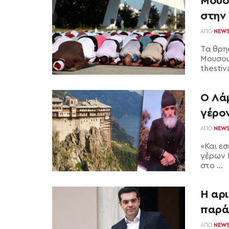
Μουσ
στην
ΑΠΌ
NEW
Τα θρη
Μουσου
thestiv
Ο Λά
γέρο
ΑΠΌ
NEW
«Και εσ
γέρων 
στο ...
H αρι
παρά
ΑΠΌ
NEW