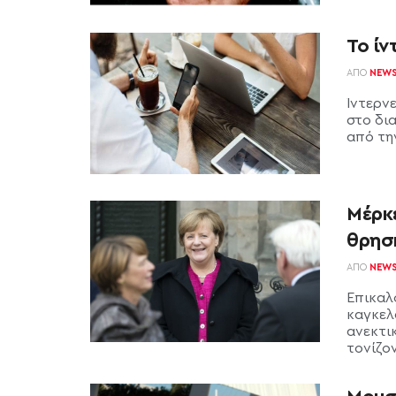
Το ίν
ΑΠΌ
NEW
Ίντερν
στο δι
από την
Μέρκε
θρησ
ΑΠΌ
NEW
Επικαλ
καγκελ
ανεκτι
τονίζον