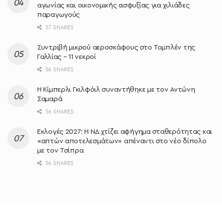
αγωνίας και οικονομικής ασφυξίας για χιλιάδες
παραγωγούς
57 SHARES
Συντριβή μικρού αεροσκάφους στο Τομπλέν της
Γαλλίας – 11 νεκροί
56 SHARES
Η Κίμπερλι Γκιλφόιλ συναντήθηκε με τον Αντώνη
Σαμαρά
56 SHARES
Εκλογές 2027: Η ΝΔ χτίζει αφήγημα σταθερότητας και
«απτών αποτελεσμάτων» απέναντι στο νέο δίπολο
με τον Τσίπρα
56 SHARES