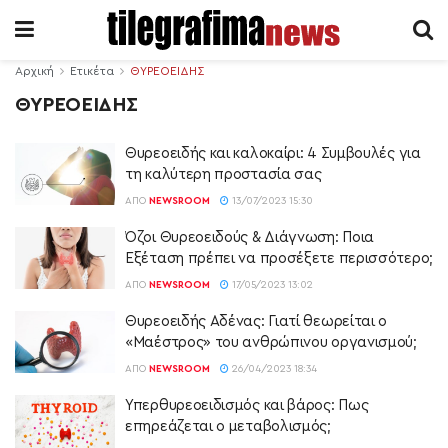
Αρχική
Ετικέτα
ΘΥΡΕΟΕΙΔΗΣ
ΘΥΡΕΟΕΙΔΗΣ
Θυρεοειδής και καλοκαίρι: 4 Συμβουλές για
τη καλύτερη προστασία σας
ΑΠΌ
NEWSROOM
13/07/2023 15:30
Όζοι Θυρεοειδούς & Διάγνωση: Ποια
Εξέταση πρέπει να προσέξετε περισσότερο;
ΑΠΌ
NEWSROOM
17/05/2023 13:02
Θυρεοειδής Αδένας: Γιατί θεωρείται ο
«Μαέστρος» του ανθρώπινου οργανισμού;
ΑΠΌ
NEWSROOM
26/04/2023 18:34
Υπερθυρεοειδισμός και βάρος: Πως
επηρεάζεται ο μεταβολισμός;