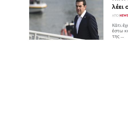
λέει 
ΑΠΌ
NEW
Κάτι έχ
έστω κ
της ...