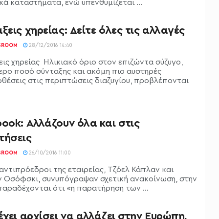
κά καταστήματα, ενώ υπενθυμίζεται ...
ξεις χηρείας: Δείτε όλες τις αλλαγές
SROOM
28/12/2016 14:40
εις χηρείας Ηλικιακό όριο στον επιζώντα σύζυγο,
ερο ποσό σύνταξης και ακόμη πιο αυστηρές
θέσεις στις περιπτώσεις διαζυγίου, προβλέπονται
ook: Αλλάζουν όλα και στις
τήσεις
SROOM
26/10/2016 11:00
 αντιπρόεδροι της εταιρείας, Τζόελ Κάπλαν και
ν Οσόφσκι, συνυπόγραψαν σχετική ανακοίνωση, στην
παραδέχονται ότι «η παρατήρηση των ...
έχει αρχίσει να αλλάζει στην Ευρώπη,