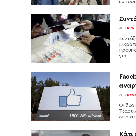
εμπορι
Συντά
ΑΠΌ
NEW
Συντάξ
μικρότ
προϋπο
για ...
Faceb
αναρ
ΑΠΌ
NEW
Οι δύο
Τζάστι
οποία 
Κάτι 