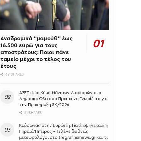
Αναδρομικά “μαμούθ” έως
16.500 ευρώ για τους
αποστράτους: Ποιοι πάνε
ταμείο μέχρι το τέλος του
έτους
68 SHARES
ΑΣΕΠ: Νέο Κύμα Μόνιμων Διορισμών στο
Δημόσιο: Όλα όσα Πρέπει να Γνωρίζετε για
την Προκήρυξη 5Κ/2026
61 SHARES
Καύσωνας στην Ευρώπη: Γιατί «ψήνεται» η
Γηραιά Ήπειρος – Τι λένε διεθνείς
μετεωρολόγοι στο tilegrafimanews.gr και τι