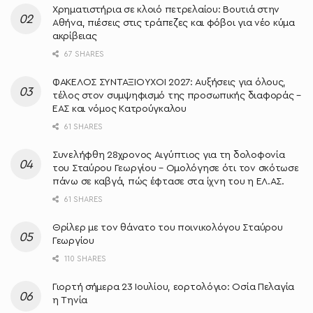
Χρηματιστήρια σε κλοιό πετρελαίου: Βουτιά στην
Αθήνα, πιέσεις στις τράπεζες και φόβοι για νέο κύμα
ακρίβειας
67 SHARES
ΦΑΚΕΛΟΣ ΣΥΝΤΑΞΙΟΥΧΟΙ 2027: Αυξήσεις για όλους,
τέλος στον συμψηφισμό της προσωπικής διαφοράς –
ΕΑΣ και νόμος Κατρούγκαλου
61 SHARES
Συνελήφθη 28χρονος Αιγύπτιος για τη δολοφονία
του Σταύρου Γεωργίου – Ομολόγησε ότι τον σκότωσε
πάνω σε καβγά, πώς έφτασε στα ίχνη του η ΕΛ.ΑΣ.
61 SHARES
Θρίλερ με τον θάνατο του ποινικολόγου Σταύρου
Γεωργίου
110 SHARES
Γιορτή σήμερα 23 Ιουλίου, εορτολόγιο: Οσία Πελαγία
η Τηνία