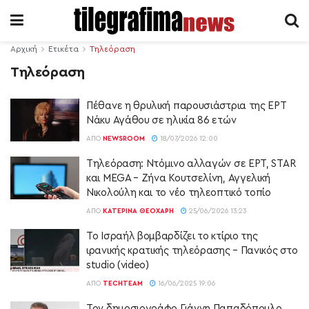
Αρχική
Ετικέτα
Τηλεόραση
Τηλεόραση
Πέθανε η θρυλική παρουσιάστρια της ΕΡΤ
Νάκυ Αγάθου σε ηλικία 86 ετών
ΑΠΌ
NEWSROOM
18/07/2026 12:00
Τηλεόραση: Ντόμινο αλλαγών σε ΕΡΤ, STAR
και MEGA – Ζήνα Κουτσελίνη, Αγγελική
Νικολούλη και το νέο τηλεοπτικό τοπίο
ΑΠΌ
ΚΑΤΕΡΊΝΑ ΘΕΟΧΆΡΗ
25/06/2026 13:23
Το Ισραήλ βομβαρδίζει το κτίριο της
ιρανικής κρατικής τηλεόρασης – Πανικός στο
studio (video)
ΑΠΌ
TECHTEAM
16/06/2025 19:06
Τον δημοσιογράφο Γιάννη Παπαδόπουλο