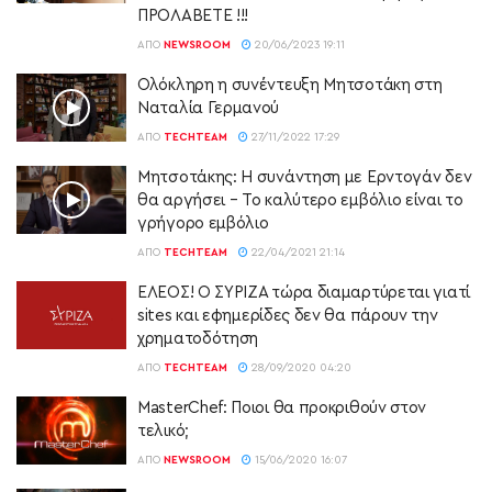
ΠΡΟΛΑΒΕΤΕ !!!
ΑΠΌ
NEWSROOM
20/06/2023 19:11
Ολόκληρη η συνέντευξη Μητσοτάκη στη
Ναταλία Γερμανού
ΑΠΌ
TECHTEAM
27/11/2022 17:29
Μητσοτάκης: Η συνάντηση με Ερντογάν δεν
θα αργήσει – Το καλύτερο εμβόλιο είναι το
γρήγορο εμβόλιο
ΑΠΌ
TECHTEAM
22/04/2021 21:14
ΕΛΕΟΣ! Ο ΣΥΡΙΖΑ τώρα διαμαρτύρεται γιατί
sites και εφημερίδες δεν θα πάρουν την
χρηματοδότηση
ΑΠΌ
TECHTEAM
28/09/2020 04:20
MasterChef: Ποιοι θα προκριθούν στον
τελικό;
ΑΠΌ
NEWSROOM
15/06/2020 16:07