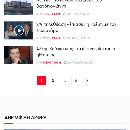
ALPHA – Το κανάλι στα χέρια του
Βαρδινογιάννη
ΑΠΌ
TECHTEAM
30/11/2019 12:33
2% τηλεθέαση «έπιασε» η Τρέμη με τον
Στουρνάρα
ΑΠΌ
TECHTEAM
20/11/2019 10:32
Αλκης Κούρκουλος: Γιατί εκνευρίστηκε ο
ηθοποιός
ΑΠΌ
NEWSROOM
24/09/2019 20:07
1
2
…
6
ΔΗΜΟΦΙΛΗ ΑΡΘΡΑ