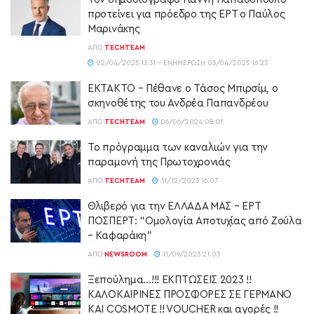
προτείνει για πρόεδρο της ΕΡΤ ο Παύλος
Μαρινάκης
ΑΠΌ
TECHTEAM
02/04/2025 13:31 - ΕΝΗΜΈΡΩΣΗ 03/04/2025 16:23
ΕΚΤΑΚΤΟ – Πέθανε ο Τάσος Μπιρσίμ, ο
σκηνοθέτης του Ανδρέα Παπανδρέου
ΑΠΌ
TECHTEAM
06/06/2024 08:01
Το πρόγραμμα των καναλιών για την
παραμονή της Πρωτοχρονιάς
ΑΠΌ
TECHTEAM
31/12/2023 16:07
Θλιβερό για την ΕΛΛΑΔΑ ΜΑΣ – ΕΡΤ
ΠΟΣΠΕΡΤ: “Ομολογία Αποτυχίας από Ζούλα
– Καφαράκη”
ΑΠΌ
NEWSROOM
11/09/2023 21:03
Ξεπούλημα…!!! ΕΚΠΤΩΣΕΙΣ 2023 !!
ΚΑΛΟΚΑΙΡΙΝΕΣ ΠΡΟΣΦΟΡΕΣ ΣΕ ΓΕΡΜΑΝΟ
ΚΑΙ COSMOTE !! VOUCHER και αγορές !!