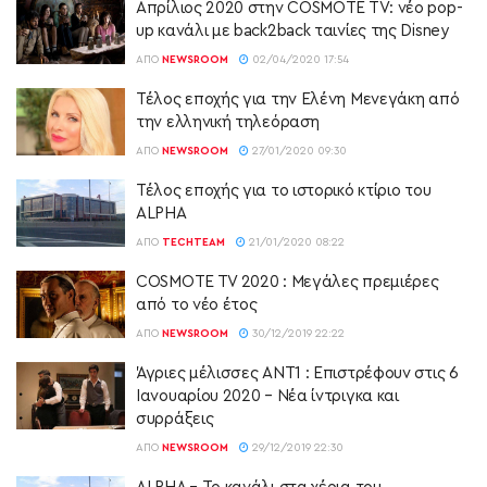
Απρίλιος 2020 στην COSMOTE TV: νέο pop-
up κανάλι με back2back ταινίες της Disney
ΑΠΌ
NEWSROOM
02/04/2020 17:54
Τέλος εποχής για την Ελένη Μενεγάκη από
την ελληνική τηλεόραση
ΑΠΌ
NEWSROOM
27/01/2020 09:30
Τέλος εποχής για το ιστορικό κτίριο του
ALPHA
ΑΠΌ
TECHTEAM
21/01/2020 08:22
COSMOTE TV 2020 : Μεγάλες πρεμιέρες
από το νέο έτος
ΑΠΌ
NEWSROOM
30/12/2019 22:22
Άγριες μέλισσες ANT1 : Επιστρέφουν στις 6
Ιανουαρίου 2020 – Νέα ίντριγκα και
συρράξεις
ΑΠΌ
NEWSROOM
29/12/2019 22:30