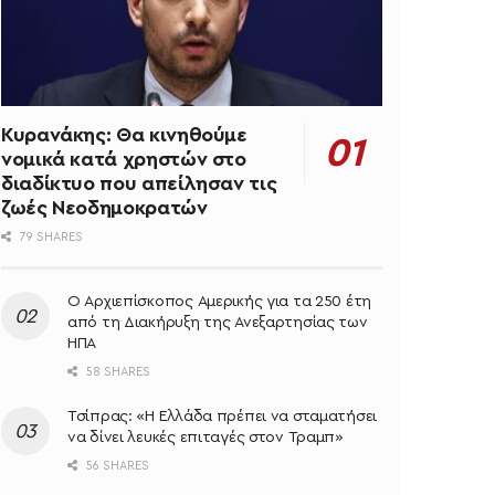
Κυρανάκης: Θα κινηθούμε
νομικά κατά χρηστών στο
διαδίκτυο που απείλησαν τις
ζωές Νεοδημοκρατών
79 SHARES
O Αρχιεπίσκοπος Αμερικής για τα 250 έτη
από τη Διακήρυξη της Ανεξαρτησίας των
ΗΠΑ
58 SHARES
Τσίπρας: «Η Ελλάδα πρέπει να σταματήσει
να δίνει λευκές επιταγές στον Τραμπ»
56 SHARES