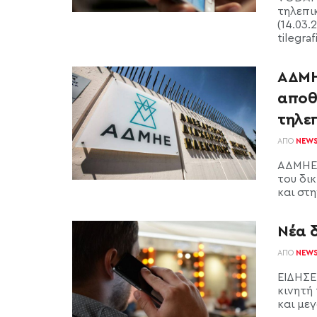
τηλεπι
(14.03.
tilegra
ΑΔΜΗ
αποθή
τηλε
ΑΠΌ
NEW
ΑΔΜΗΕ:
του δι
και στ
Νέα δ
ΑΠΌ
NEW
ΕΙΔΗΣΕ
κινητή
και μεγ