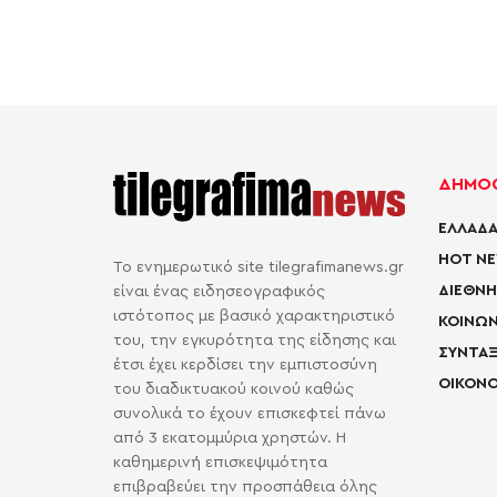
ΔΗΜΟΦ
ΕΛΛΑΔΑ
HOT N
Το ενημερωτικό site tilegrafimanews.gr
ΔΙΕΘΝΗ
είναι ένας ειδησεογραφικός
ιστότοπος με βασικό χαρακτηριστικό
ΚΟΙΝΩΝ
του, την εγκυρότητα της είδησης και
ΣΥΝΤΑΞ
έτσι έχει κερδίσει την εμπιστοσύνη
ΟΙΚΟΝΟ
του διαδικτυακού κοινού καθώς
συνολικά το έχουν επισκεφτεί πάνω
από 3 εκατομμύρια χρηστών. Η
καθημερινή επισκεψιμότητα
επιβραβεύει την προσπάθεια όλης