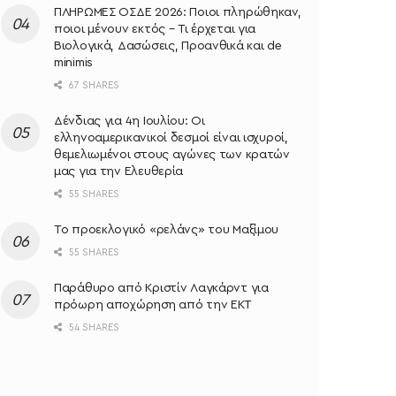
ΠΛΗΡΩΜΕΣ ΟΣΔΕ 2026: Ποιοι πληρώθηκαν,
ποιοι μένουν εκτός – Τι έρχεται για
Βιολογικά, Δασώσεις, Προανθικά και de
minimis
67 SHARES
Δένδιας για 4η Ιουλίου: Οι
ελληνοαμερικανικοί δεσμοί είναι ισχυροί,
θεμελιωμένοι στους αγώνες των κρατών
μας για την Ελευθερία
55 SHARES
Το προεκλογικό «ρελάνς» του Μαξίμου
55 SHARES
Παράθυρο από Κριστίν Λαγκάρντ για
πρόωρη αποχώρηση από την ΕΚΤ
54 SHARES