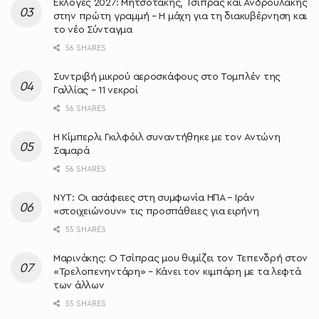
Εκλογές 2027: Μητσοτάκης, Τσίπρας και Ανδρουλάκης
στην πρώτη γραμμή – Η μάχη για τη διακυβέρνηση και
το νέο Σύνταγμα
56 SHARES
Συντριβή μικρού αεροσκάφους στο Τομπλέν της
Γαλλίας – 11 νεκροί
56 SHARES
Η Κίμπερλι Γκιλφόιλ συναντήθηκε με τον Αντώνη
Σαμαρά
56 SHARES
NYT: Οι ασάφειες στη συμφωνία ΗΠΑ – Ιράν
«στοιχειώνουν» τις προσπάθειες για ειρήνη
55 SHARES
Μαρινάκης: Ο Τσίπρας μου θυμίζει τον Τεπενδρή στον
«Τρελοπενηντάρη» – Κάνει τον κιμπάρη με τα λεφτά
των άλλων
55 SHARES