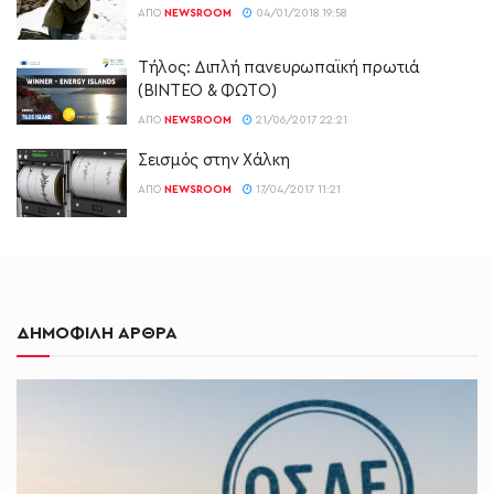
ΑΠΌ
NEWSROOM
04/01/2018 19:58
Τήλος: Διπλή πανευρωπαϊκή πρωτιά
(ΒΙΝΤΕΟ & ΦΩΤΟ)
ΑΠΌ
NEWSROOM
21/06/2017 22:21
Σεισμός στην Χάλκη
ΑΠΌ
NEWSROOM
17/04/2017 11:21
ΔΗΜΟΦΙΛΗ ΑΡΘΡΑ