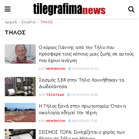
Αρχική
Ετικέτα
ΤΗΛΟΣ
ΤΗΛΟΣ
Ο κύριος Γιάννης από την Τήλο που
πρόσφερε τους κόπους μιας ζωής σε αυτούς
που έχουν ανάγκη
ΑΠΌ
NEWSROOM
20/10/2025 16:00
Σεισμός 3,8R στην Τήλο: Κουνήθηκαν τα
Δωδεκάνησα
ΑΠΌ
TECHTEAM
03/12/2022 16:28
Η Τήλος ξανά στην πρωτοπορία: Όταν η
οικολογία οδηγεί την τέχνη
ΑΠΌ
NEWSROOM
18/07/2022 17:30
ΣΕΙΣΜΟΣ ΤΩΡΑ: Συνεχίζεται ο χορός των
Ρίχτερ σε Τήλο και Νίσυρο