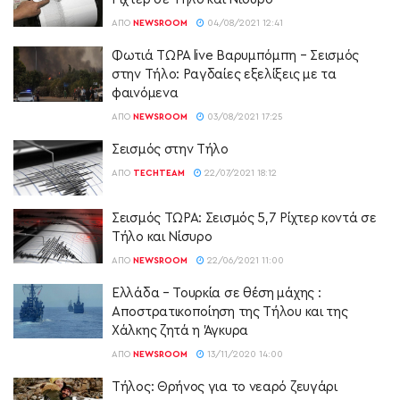
ΑΠΌ
NEWSROOM
04/08/2021 12:41
Φωτιά ΤΩΡΑ live Βαρυμπόμπη – Σεισμός
στην Τήλο: Ραγδαίες εξελίξεις με τα
φαινόμενα
ΑΠΌ
NEWSROOM
03/08/2021 17:25
Σεισμός στην Τήλο
ΑΠΌ
TECHTEAM
22/07/2021 18:12
Σεισμός ΤΩΡΑ: Σεισμός 5,7 Ρίχτερ κοντά σε
Τήλο και Νίσυρο
ΑΠΌ
NEWSROOM
22/06/2021 11:00
Ελλάδα – Τουρκία σε θέση μάχης :
Αποστρατικοποίηση της Τήλου και της
Χάλκης ζητά η Άγκυρα
ΑΠΌ
NEWSROOM
13/11/2020 14:00
Τήλος: Θρήνος για το νεαρό ζευγάρι