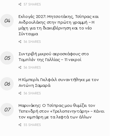
57 SHARES
Εκλογές 2027: Μητσοτάκης, Τσίπρας και
Ανδρουλάκης στην πρώτη γραμμή – Η
μάχη για τη διακυβέρνηση και το νέο
Σύνταγμα
56 SHARES
Συντριβή μικρού αεροσκάφους στο
Τομπλέν της Γαλλίας – 11 νεκροί
56 SHARES
Η Κίμπερλι Γκιλφόιλ συναντήθηκε με τον
Αντώνη Σαμαρά
56 SHARES
Μαρινάκης: Ο Τσίπρας μου θυμίζει τον
Τεπενδρή στον «Τρελοπενηντάρη» – Κάνει
τον κιμπάρη με τα λεφτά των άλλων
55 SHARES