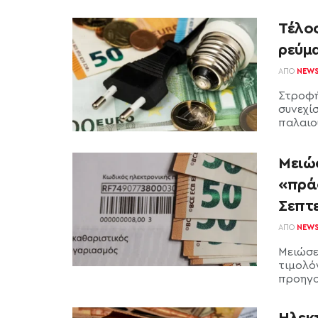
Τέλο
ρεύμ
ΑΠΌ
NEW
Στροφή
συνεχίσ
παλαιού
Μειώ
«πράσ
Σεπτ
ΑΠΌ
NEW
Μειώσε
τιμολό
προηγο
Ηλεκτ