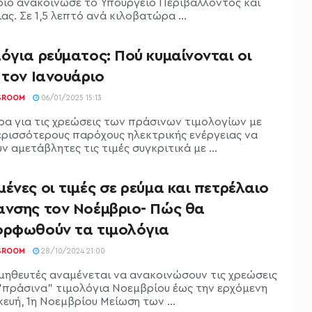
ριο ανακοίνωσε το Υπουργείο Περιβάλλοντος και
ας. Σε 1,5 λεπτό ανά κιλοβατώρα ...
όγια ρεύματος: Πού κυμαίνονται οι
 τον Ιανουάριο
SROOM
06/01/2025 15:13
ρα για τις χρεώσεις των πράσινων τιμολογίων με
ερισσότερους παρόχους ηλεκτρικής ενέργειας να
 αμετάβλητες τις τιμές συγκριτικά με ...
ένες οι τιμές σε ρεύμα και πετρέλαιο
ανσης τον Νοέμβριο- Πώς θα
ορφωθούν τα τιμολόγια
SROOM
28/10/2024 21:00
μηθευτές αναμένεται να ανακοινώσουν τις χρεώσεις
 "πράσινα" τιμολόγια Νοεμβρίου έως την ερχόμενη
ευή, 1η Νοεμβρίου Μείωση των ...