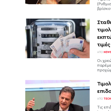
(Ρυθμι
βρίσκον
Σταθ
τιμολ
εκπτ
τιμές
ΑΠΌ
NEW
Οι χρε
παρέμε
προχώρ
Τιμολ
επιδο
ΑΠΌ
TECH
Τις επι