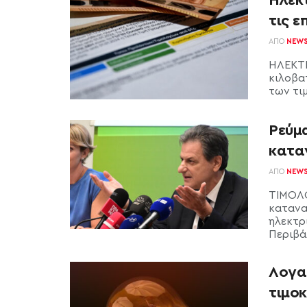
τις ε
ΑΠΌ
NEW
ΗΛΕΚΤΡ
κιλοβα
των τιμ
Ρεύμα
κατα
ΑΠΌ
NEW
ΤΙΜΟΛΟ
κατανα
ηλεκτρ
Περιβάλ
Λογαρ
τιμο