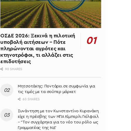
ΟΣΔΕ 2026: Ξεκινά η πιλοτική
υποβολή αιτήσεων – Πότε
πληρώνονται αγρότες και
κτηνοτρόφοι, τι αλλάζει στις
επιδοτήσεις
90 SHARES
Μητσοτάκης: Ποντάρει σε συμφωνία για
τις τιμές με τα σούπερ μάρκετ
60 SHARES
Συνάντηση με τον Κωνσταντίνο Κυρανάκη
είχε η πρέσβης των ΗΠΑ Κίμπερλι Γκίλφοϊλ
– “Τον συγχάρηκα για το νέο του ρόλο ως
Γραμματέας της ΝΔ”