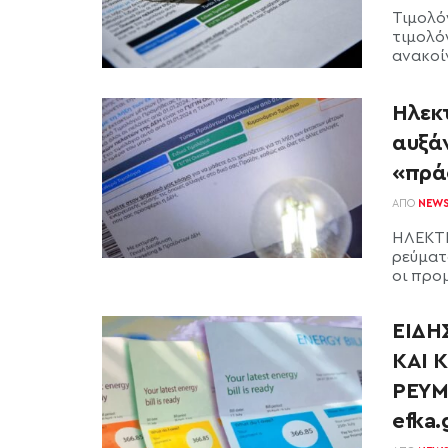
Τιμολό
τιμολό
ανακοί
Ηλεκτ
αυξάν
«πρά
ΑΠΌ
NEW
ΗΛΕΚΤΡ
ρεύματ
οι προμ
ΕΙΔΗ
ΚΑΙ 
ΡΕΥΜ
efka.