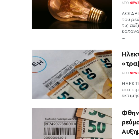
ΑΠΌ
NEW
ΛΟΓΑΡΙ
του ρε
τις αυ
κατανα
...
Ηλεκτ
«τρα
ΑΠΌ
NEW
ΗΛΕΚΤΡ
στα τιμ
εκτιμήσ
Φθηνό
ρεύμ
Αυξημ