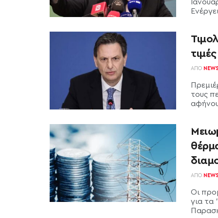
Ιανουά
Ενέργει
Τιμολ
τιμές
ΑΠΌ
NEW
Πρεμιέ
τους π
αφήνουν
Μειωμ
θέρμ
διαμ
ΑΠΌ
NEW
Οι προ
για τα
Παρασκ