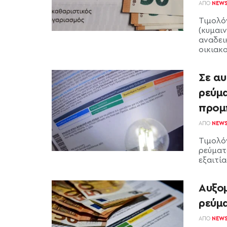
ΑΠΌ
NEW
Τιμολό
(κυμαι
αναδει
οικιακού
Σε αυ
ρεύμ
προμ
ΑΠΌ
NEW
Τιμολό
ρεύματ
εξαιτία
Αυξο
ρεύμ
ΑΠΌ
NEW