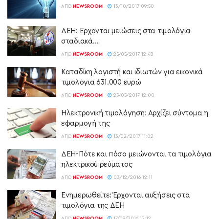
ΑΠΌ
NEWSROOM
13/10/2017 09:50
ΔΕΗ: Έρχονται μειώσεις στα τιμολόγια
σταδιακά…
ΑΠΌ
NEWSROOM
25/05/2017 12:48
Καταδίκη λογιστή και ιδιωτών για εικονικά
τιμολόγια 631.000 ευρώ
ΑΠΌ
NEWSROOM
25/05/2017 12:00
Ηλεκτρονική τιμολόγηση: Αρχίζει σύντομα η
εφαρμογή της
ΑΠΌ
NEWSROOM
13/02/2017 11:02
ΔΕΗ-Πότε και πόσο μειώνονται τα τιμολόγια
ηλεκτρικού ρεύματος
ΑΠΌ
NEWSROOM
03/12/2016 12:11
Ενημερωθείτε: Έρχονται αυξήσεις στα
τιμολόγια της ΔΕΗ
ΑΠΌ
NEWSROOM
17/09/2016 12:12