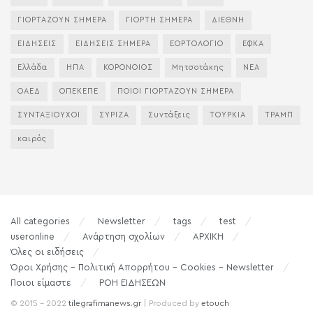
ΓΙΟΡΤΑΖΟΥΝ ΣΗΜΕΡΑ
ΓΙΟΡΤΗ ΣΗΜΕΡΑ
ΔΙΕΘΝΗ
ΕΙΔΗΣΕΙΣ
ΕΙΔΗΣΕΙΣ ΣΗΜΕΡΑ
ΕΟΡΤΟΛΟΓΙΟ
ΕΦΚΑ
Ελλάδα
ΗΠΑ
ΚΟΡΟΝΟΙΟΣ
Μητσοτάκης
ΝΕΑ
ΟΑΕΔ
ΟΠΕΚΕΠΕ
ΠΟΙΟΙ ΓΙΟΡΤΑΖΟΥΝ ΣΗΜΕΡΑ
ΣΥΝΤΑΞΙΟΥΧΟΙ
ΣΥΡΙΖΑ
Συντάξεις
ΤΟΥΡΚΙΑ
ΤΡΑΜΠ
καιρός
All categories
Newsletter
tags
test
useronline
Ανάρτηση σχολίων
ΑΡΧΙΚΗ
Όλες οι ειδήσεις
Όροι Χρήσης – Πολιτική Απορρήτου – Cookies – Newsletter
Ποιοι είμαστε
ΡΟΗ ΕΙΔΗΣΕΩΝ
© 2015 - 2022
tilegrafimanews.gr
| Produced by
etouch