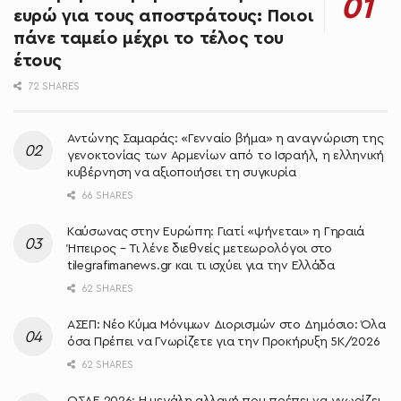
ευρώ για τους αποστράτους: Ποιοι
πάνε ταμείο μέχρι το τέλος του
έτους
72 SHARES
Αντώνης Σαμαράς: «Γενναίο βήμα» η αναγνώριση της
γενοκτονίας των Αρμενίων από το Ισραήλ, η ελληνική
κυβέρνηση να αξιοποιήσει τη συγκυρία
66 SHARES
Καύσωνας στην Ευρώπη: Γιατί «ψήνεται» η Γηραιά
Ήπειρος – Τι λένε διεθνείς μετεωρολόγοι στο
tilegrafimanews.gr και τι ισχύει για την Ελλάδα
62 SHARES
ΑΣΕΠ: Νέο Κύμα Μόνιμων Διορισμών στο Δημόσιο: Όλα
όσα Πρέπει να Γνωρίζετε για την Προκήρυξη 5Κ/2026
62 SHARES
ΟΣΔΕ 2026: Η μεγάλη αλλαγή που πρέπει να γνωρίζει