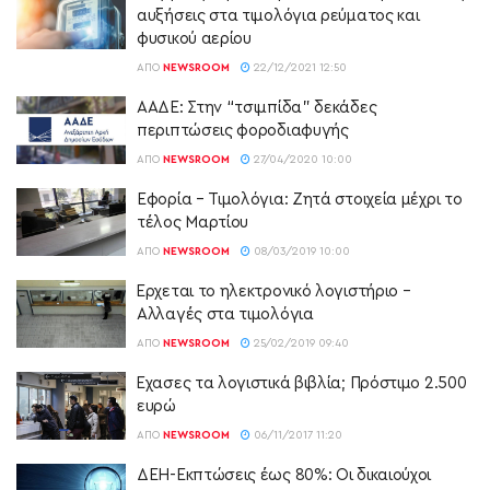
αυξήσεις στα τιμολόγια ρεύματος και
φυσικού αερίου
ΑΠΌ
NEWSROOM
22/12/2021 12:50
ΑΑΔΕ: Στην “τσιμπίδα” δεκάδες
περιπτώσεις φοροδιαφυγής
ΑΠΌ
NEWSROOM
27/04/2020 10:00
Εφορία – Τιμολόγια: Ζητά στοιχεία μέχρι το
τέλος Μαρτίου
ΑΠΌ
NEWSROOM
08/03/2019 10:00
Έρχεται το ηλεκτρονικό λογιστήριο –
Αλλαγές στα τιμολόγια
ΑΠΌ
NEWSROOM
25/02/2019 09:40
Έχασες τα λογιστικά βιβλία; Πρόστιμο 2.500
ευρώ
ΑΠΌ
NEWSROOM
06/11/2017 11:20
ΔΕΗ-Εκπτώσεις έως 80%: Οι δικαιούχοι