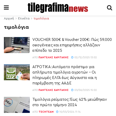
Αρχική
Ετικέτα
τιμολόγια
τιμολόγια
VOUCHER 500€ & Voucher 200€: Πώς 59.000
οικογένειες και επιχειρήσεις αλλάζουν
επίπεδο το 2025
ΑΠΌ
ΠΑΝΤΕΛΉΣ ΧΑΡΙΤΆΚΗΣ
02/12/2025 13:02
ΑΓΡΟΤΙΚΑ :Αυτόματο πρόστιμο για
απλήρωτα τιμολόγια αγροτών – Οι
πληρωμές ΕΛΓΑ έως Αύγουστο και η
παρέμβαση της ΑΑΔΕ
ΑΠΌ
ΠΑΝΤΕΛΉΣ ΧΑΡΙΤΆΚΗΣ
03/06/2025 15:02
Τιμολόγια ρεύματος: Έως 42% μειώθηκαν
στο πρώτο τρίμηνο 2024
ΑΠΌ
TECHTEAM
10/03/2024 11:14