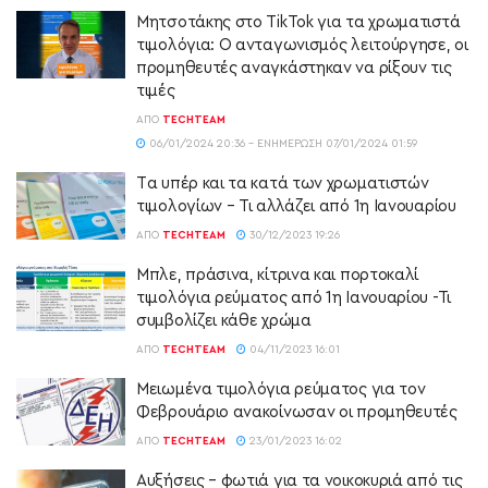
Μητσοτάκης στο TikTok για τα χρωματιστά
τιμολόγια: Ο ανταγωνισμός λειτούργησε, οι
προμηθευτές αναγκάστηκαν να ρίξουν τις
τιμές
ΑΠΌ
TECHTEAM
06/01/2024 20:36 - ΕΝΗΜΈΡΩΣΗ 07/01/2024 01:59
Tα υπέρ και τα κατά των χρωματιστών
τιμολογίων – Τι αλλάζει από 1η Ιανουαρίου
ΑΠΌ
TECHTEAM
30/12/2023 19:26
Μπλε, πράσινα, κίτρινα και πορτοκαλί
τιμολόγια ρεύματος από 1η Ιανουαρίου -Τι
συμβολίζει κάθε χρώμα
ΑΠΌ
TECHTEAM
04/11/2023 16:01
Μειωμένα τιμολόγια ρεύματος για τον
Φεβρουάριο ανακοίνωσαν οι προμηθευτές
ΑΠΌ
TECHTEAM
23/01/2023 16:02
Αυξήσεις – φωτιά για τα νοικοκυριά από τις