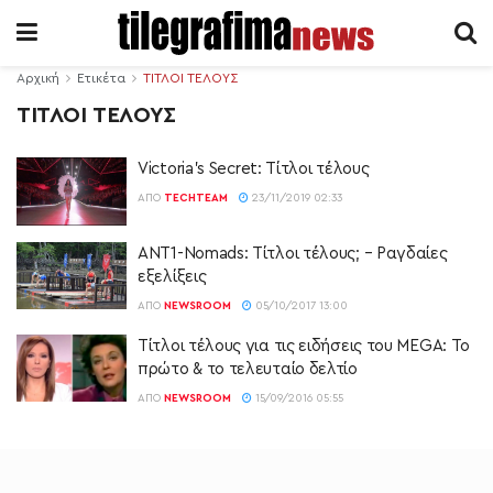
Αρχική
Ετικέτα
ΤΙΤΛΟΙ ΤΕΛΟΥΣ
ΤΙΤΛΟΙ ΤΕΛΟΥΣ
Victoria’s Secret: Τίτλοι τέλους
ΑΠΌ
TECHTEAM
23/11/2019 02:33
ANT1-Nomads: Τίτλοι τέλους; – Ραγδαίες
εξελίξεις
ΑΠΌ
NEWSROOM
05/10/2017 13:00
Tίτλοι τέλους για τις ειδήσεις του MΕGA: Το
πρώτο & το τελευταίο δελτίο
ΑΠΌ
NEWSROOM
15/09/2016 05:55