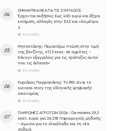
ΣΗΜΑΝΤΙΚΑ ΝΕΑ ΓΙΑ ΤΙΣ ΣΥΝΤΑΞΕΙΣ:
Έρχονται αυξήσεις έως 400 ευρώ και έξτρα
ενίσχυση, αλλαγές στην ΕΑΣ και νέα μέτρα
γ
63 SHARES
Μητσοτάκης: Περαιτέρω πτώση στην τιμή
της βενζίνης, 617,5 εκατ. σε αγρότες –
Κάνουν εξαγγελίες για τις τράπεζες αυτοί
που τις έκλεισαν
60 SHARES
Κυριάκος Πιερρακάκης: Το IRIS είναι το
success story της ελληνικής ψηφιακής
οικονομίας
59 SHARES
ΠΛΗΡΩΜΕΣ ΑΓΡΟΤΩΝ 2026 : De minimis 29,5
εκατ. ευρώ για 26.218 παραγωγούς μηδικής
– Αγωνία για το ελαιόλαδο και τη νέα
σοδειά