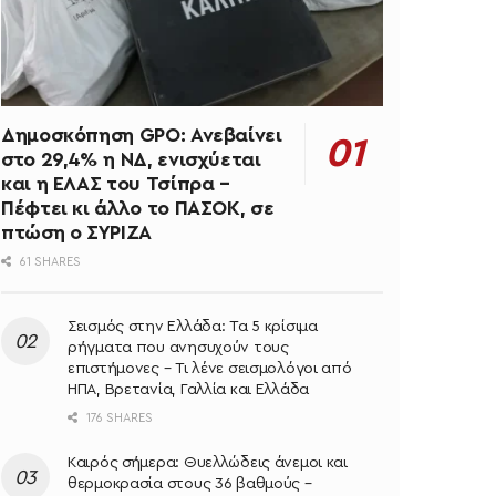
Δημοσκόπηση GPO: Ανεβαίνει
στο 29,4% η ΝΔ, ενισχύεται
και η ΕΛΑΣ του Τσίπρα –
Πέφτει κι άλλο το ΠΑΣΟΚ, σε
πτώση ο ΣΥΡΙΖΑ
61 SHARES
Σεισμός στην Ελλάδα: Τα 5 κρίσιμα
ρήγματα που ανησυχούν τους
επιστήμονες – Τι λένε σεισμολόγοι από
ΗΠΑ, Βρετανία, Γαλλία και Ελλάδα
176 SHARES
Καιρός σήμερα: Θυελλώδεις άνεμοι και
θερμοκρασία στους 36 βαθμούς –