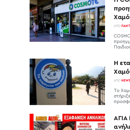
προη
Χαμό
ΑΠΌ
ΠΑΝΤ
COSMOT
προηγμ
Παιδιο
H ετα
Χαμό
ΑΠΌ
NEW
Το Χαμ
στήριξ
προσφέ
ΑΓΙΑ
ανήλ