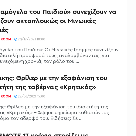
Χαμόγελο του Παιδιού» συνεχίζουν να
ίζουν ακτοπλοικώς οι Μινωικές
μές
SROOM
20/12/2021 18:00
όγελο του Παιδιού: Οι Μινωικές Γραμμές συνεχίζουν
ιδιοτελή προσφορά τους, αναλαμβάνοντας, για
υνεχόμενη χρονιά, τον ρόλο του ...
κης: Θρίλερ με την εξαφάνιση του
κτήτη της ταβέρνας «Κρητικός»
SROOM
22/06/2021 15:00
ης: Θρίλερ με την εξαφάνιση του ιδιοκτήτη της
ας «Κρητικός» - Άφησε σημείωμα καθιστώντας
μο τον αδερφό του. Ειδήσεις: Σε ...
MOTE 17 χρόνια στηρίζει με