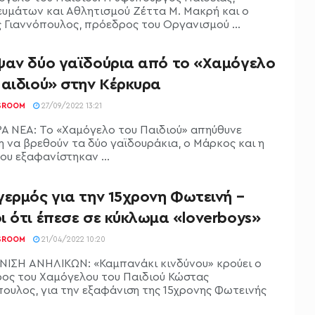
υμάτων και Αθλητισμού Ζέττα Μ. Μακρή και ο
 Γιαννόπουλος, πρόεδρος του Οργανισμού ...
ψαν δύο γαϊδούρια από το «Χαμόγελο
Παιδιού» στην Κέρκυρα
SROOM
27/09/2022 13:21
Α ΝΕΑ: Το «Χαμόγελο του Παιδιού» απηύθυνε
η να βρεθούν τα δύο γαϊδουράκια, ο Μάρκος και η
ου εξαφανίστηκαν ...
ερμός για την 15χρονη Φωτεινή –
ι ότι έπεσε σε κύκλωμα «loverboys»
SROOM
21/04/2022 10:20
ΙΣΗ ΑΝΗΛΙΚΩΝ: «Καμπανάκι κινδύνου» κρούει ο
ος του Χαμόγελου του Παιδιού Κώστας
πουλος, για την εξαφάνιση της 15χρονης Φωτεινής