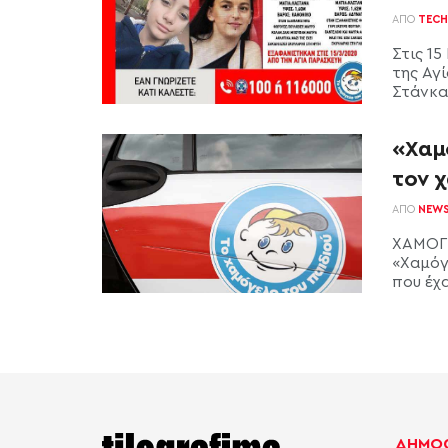
ΑΠΌ
TECH
Στις 15
της Αγ
Στάνκα 
«Χαμό
τον χ
ΑΠΌ
NEW
ΧΑΜΟΓΕ
«Χαμόγ
που έχα
ΔΗΜΟΦ