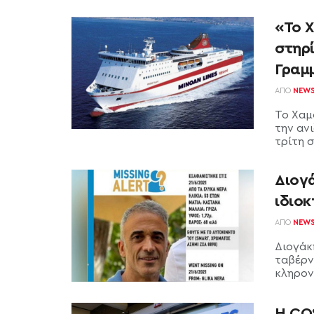
«Το 
στηρ
Γραμ
ΑΠΌ
NEW
Το Χαμ
την αν
τρίτη σ
Διογά
ιδιο
ΑΠΌ
NEW
Διογάκ
ταβέρν
κληρονό
Η COS