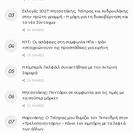
Εκλογές 2027: Μητσοτάκης, Τσίπρας και Ανδρουλάκης
στην πρώτη γραμμή – Η μάχη για τη διακυβέρνηση και
το νέο Σύνταγμα
56 SHARES
NYT: Οι ασάφειες στη συμφωνία ΗΠΑ – Ιράν
«στοιχειώνουν» τις προσπάθειες για ειρήνη
55 SHARES
Η Κίμπερλι Γκιλφόιλ συναντήθηκε με τον Αντώνη
Σαμαρά
55 SHARES
Μητσοτάκης: Ποντάρει σε συμφωνία για τις τιμές με
τα σούπερ μάρκετ
55 SHARES
Μαρινάκης: Ο Τσίπρας μου θυμίζει τον Τεπενδρή στον
«Τρελοπενηντάρη» – Κάνει τον κιμπάρη με τα λεφτά
των άλλων