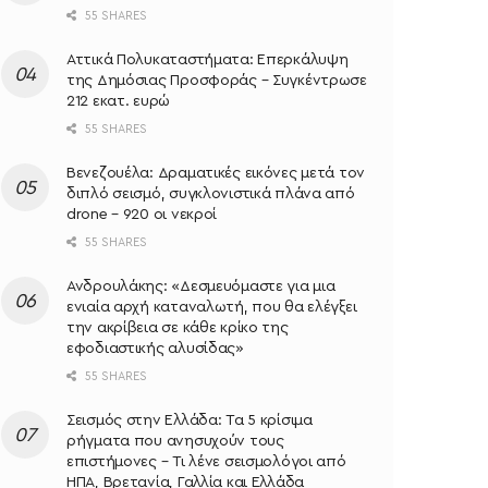
55 SHARES
Αττικά Πολυκαταστήματα: Επερκάλυψη
της Δημόσιας Προσφοράς – Συγκέντρωσε
212 εκατ. ευρώ
55 SHARES
Βενεζουέλα: Δραματικές εικόνες μετά τον
διπλό σεισμό, συγκλονιστικά πλάνα από
drone – 920 οι νεκροί
55 SHARES
Ανδρουλάκης: «Δεσμευόμαστε για μια
ενιαία αρχή καταναλωτή, που θα ελέγξει
την ακρίβεια σε κάθε κρίκο της
εφοδιαστικής αλυσίδας»
55 SHARES
Σεισμός στην Ελλάδα: Τα 5 κρίσιμα
ρήγματα που ανησυχούν τους
επιστήμονες – Τι λένε σεισμολόγοι από
ΗΠΑ, Βρετανία, Γαλλία και Ελλάδα