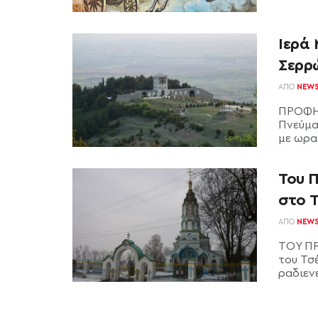
Ιερά
Σερρ
ΑΠΌ
NEW
ΠΡΟΦΗΤ
Πνεύμα
με ωραί
Του 
στο 
ΑΠΌ
NEW
ΤΟΥ ΠΡ
του Τσ
ραδιενε