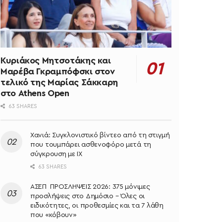
Κυριάκος Μητσοτάκης και
Μαρέβα Γκραμπόφσκι στον
τελικό της Μαρίας Σάκκαρη
στο Athens Open
63 SHARES
Χανιά: Συγκλονιστικό βίντεο από τη στιγμή
που τουμπάρει ασθενοφόρο μετά τη
σύγκρουση με ΙΧ
63 SHARES
ΑΣΕΠ ΠΡΟΣΛΗΨΕΙΣ 2026: 375 μόνιμες
προσλήψεις στο Δημόσιο – Όλες οι
ειδικότητες, οι προθεσμίες και τα 7 λάθη
που «κόβουν»