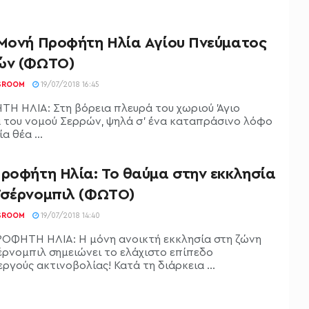
 Μονή Προφήτη Ηλία Αγίου Πνεύματος
ών (ΦΩΤΟ)
SROOM
19/07/2018 16:45
Η ΗΛΙΑ: Στη βόρεια πλευρά του χωριού Άγιο
 του νομού Σερρών, ψηλά σ’ ένα καταπράσινο λόφο
α θέα ...
Προφήτη Ηλία: Το θαύμα στην εκκλησία
Τσέρνομπιλ (ΦΩΤΟ)
SROOM
19/07/2018 14:40
ΟΦΗΤΗ ΗΛΙΑ: Η μόνη ανοικτή εκκλησία στη ζώνη
έρνομπιλ σημειώνει το ελάχιστο επίπεδο
ργούς ακτινοβολίας! Κατά τη διάρκεια ...