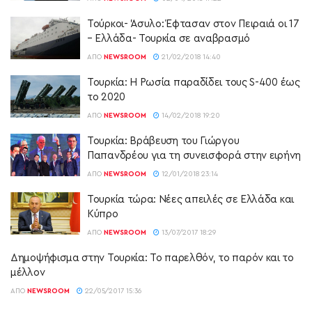
Τούρκοι- Άσυλο: Έφτασαν στον Πειραιά οι 17
– Ελλάδα- Τουρκία σε αναβρασμό
ΑΠΌ
NEWSROOM
21/02/2018 14:40
Τουρκία: Η Ρωσία παραδίδει τους S-400 έως
το 2020
ΑΠΌ
NEWSROOM
14/02/2018 19:20
Τουρκία: Βράβευση του Γιώργου
Παπανδρέου για τη συνεισφορά στην ειρήνη
ΑΠΌ
NEWSROOM
12/01/2018 23:14
Τουρκία τώρα: Νέες απειλές σε Ελλάδα και
Κύπρο
ΑΠΌ
NEWSROOM
13/07/2017 18:29
Δημοψήφισμα στην Τουρκία: Το παρελθόν, το παρόν και το
μέλλον
ΑΠΌ
NEWSROOM
22/05/2017 15:36