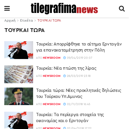
Αρχική
Ετικέτα
ΤΟΥΡΚΑΙ ΤΩΡΑ
ΤΟΥΡΚΑΙ ΤΩΡΑ
Τουρκία: Απορρίφθηκε το αίτημα Ερντογάν
για επανακαταμέτρηση στην Πόλη
ΑΠΌ
NEWSROOM
09/04/2019 20:07
Τουρκία: Νέα πτώση της λίρας
ΑΠΌ
NEWSROOM
28/03/2019 23:18
Τουρκία τώρα: Νέες προκλητικές δηλώσεις
του Τούρκου Υπ.Αμυνας
ΑΠΌ
NEWSROOM
02/11/2018 16:45
Τουρκία: Τα περίεργα στοιχεία της
οικονομίας και ο Ερντογάν
ΑΠΌ
NEWSROOM
02/04/2018 17:22