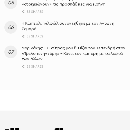
«στοιχειώνουν» τις προσπάθειες για ειρήνη
55 SHARES
Η Κίμπερλι Γκιλφόιλ συναντήθηκε με τον Αντώνη
Σαμαρά
55 SHARES
Μαρινάκης: Ο Τσίπρας μου θυμίζει τον Τεπενδρή στον
«Τρελοπενηντάρη» – Κάνει τον κιμπάρη με τα λεφτά
των άλλων
55 SHARES