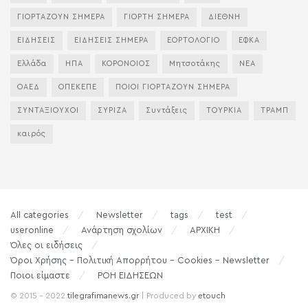
ΓΙΟΡΤΑΖΟΥΝ ΣΗΜΕΡΑ
ΓΙΟΡΤΗ ΣΗΜΕΡΑ
ΔΙΕΘΝΗ
ΕΙΔΗΣΕΙΣ
ΕΙΔΗΣΕΙΣ ΣΗΜΕΡΑ
ΕΟΡΤΟΛΟΓΙΟ
ΕΦΚΑ
Ελλάδα
ΗΠΑ
ΚΟΡΟΝΟΙΟΣ
Μητσοτάκης
ΝΕΑ
ΟΑΕΔ
ΟΠΕΚΕΠΕ
ΠΟΙΟΙ ΓΙΟΡΤΑΖΟΥΝ ΣΗΜΕΡΑ
ΣΥΝΤΑΞΙΟΥΧΟΙ
ΣΥΡΙΖΑ
Συντάξεις
ΤΟΥΡΚΙΑ
ΤΡΑΜΠ
καιρός
All categories
Newsletter
tags
test
useronline
Ανάρτηση σχολίων
ΑΡΧΙΚΗ
Όλες οι ειδήσεις
Όροι Χρήσης – Πολιτική Απορρήτου – Cookies – Newsletter
Ποιοι είμαστε
ΡΟΗ ΕΙΔΗΣΕΩΝ
© 2015 - 2022
tilegrafimanews.gr
| Produced by
etouch