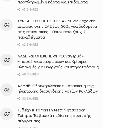
προπληρωμένη κάρτα για επιδόματα –
65 SHARES
ΣΥΝΤΑΞΙΟΥΧΟΙ- ΡΕΠΟΡΤΑΖ 2026: Έρχονται
μειώσεις στην ΕΑΣ έως 50%, νέα δεδομένα
στις επικουρικές – Ποιοι κερδίζουν, 7
παραδείγματα
62 SHARES
ΑΑΔΕ και ΟΠΕΚΕΠΕ σε «Συναγερμό»:
Μπαράζ Διασταυρώσεων και Κρίσιμες
Πληρωμές για Γεωργούς και Κτηνοτρόφους
68 SHARES
ΑΔΜΗΕ: Ολοκληρώθηκε η κατασκευή της
ηλεκτρικής διασύνδεσης νοτίων Κυκλάδων
58 SHARES
Τι δείχνει το “crash test” Μητσοτάκη –
Τσίπρα: Τα βασικά πεδία της πολιτικής
σύγκρουσης