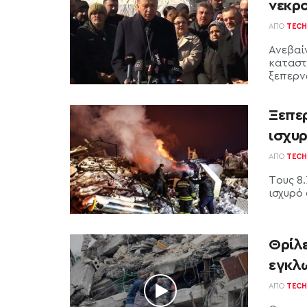
νεκρο
ΑΠΌ
TECH
Ανεβαί
καταστ
ξεπερνώ
Ξεπερ
ισχυρ
ΑΠΌ
TECH
Tους 8.
ισχυρό 
Θρίλε
εγκλω
ΑΠΌ
TECH