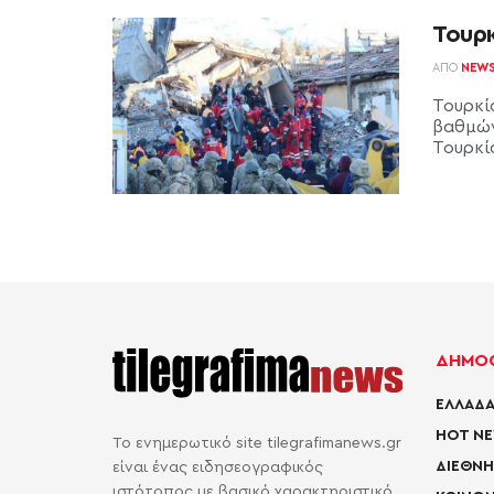
Τουρκ
ΑΠΌ
NEW
Τουρκί
βαθμών
Τουρκία
ΔΗΜΟΦ
ΕΛΛΑΔΑ
HOT N
Το ενημερωτικό site tilegrafimanews.gr
ΔΙΕΘΝΗ
είναι ένας ειδησεογραφικός
ιστότοπος με βασικό χαρακτηριστικό