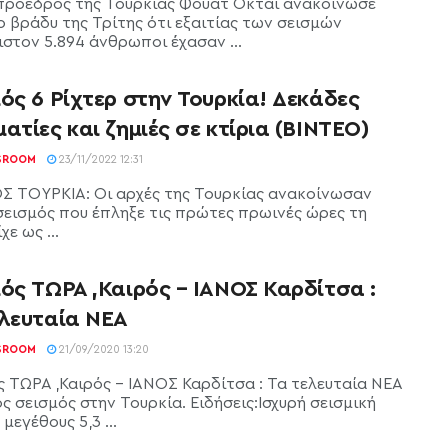
πρόεδρος της Τουρκίας Φουάτ Οκτάι ανακοίνωσε
ο βράδυ της Τρίτης ότι εξαιτίας των σεισμών
ιστον 5.894 άνθρωποι έχασαν ...
ός 6 Ρίχτερ στην Τουρκία! Δεκάδες
ατίες και ζημιές σε κτίρια (ΒΙΝΤΕΟ)
SROOM
23/11/2022 12:31
Σ ΤΟΥΡΚΙΑ: Οι αρχές της Τουρκίας ανακοίνωσαν
σεισμός που έπληξε τις πρώτες πρωινές ώρες τη
χε ως ...
ός ΤΩΡΑ ,Καιρός – ΙΑΝΟΣ Καρδίτσα :
ελευταία ΝΕΑ
SROOM
21/09/2020 13:20
ς ΤΩΡΑ ,Καιρός - ΙΑΝΟΣ Καρδίτσα : Τα τελευταία ΝΕΑ
ός σεισμός στην Τουρκία. Ειδήσεις:Ισχυρή σεισμική
μεγέθους 5,3 ...