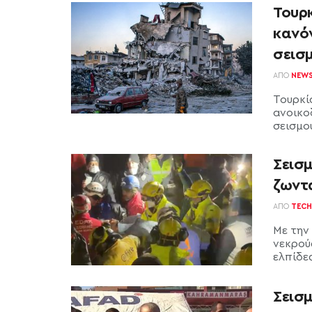
Τουρκ
κανό
σεισ
ΑΠΌ
NEW
Τουρκί
ανοικο
σεισμού
Σεισμ
ζωντ
ΑΠΌ
TECH
Με την
νεκρούς
ελπίδες 
Σεισμ