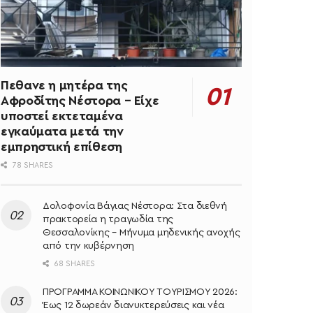
Πεθανε η μητέρα της
Αφροδίτης Νέστορα – Είχε
υποστεί εκτεταμένα
εγκαύματα μετά την
εμπρηστική επίθεση
78 SHARES
Δολοφονία Βάγιας Νέστορα: Στα διεθνή
πρακτορεία η τραγωδία της
Θεσσαλονίκης – Μήνυμα μηδενικής ανοχής
από την κυβέρνηση
68 SHARES
ΠΡΟΓΡΑΜΜΑ ΚΟΙΝΩΝΙΚΟΥ ΤΟΥΡΙΣΜΟΥ 2026:
Έως 12 δωρεάν διανυκτερεύσεις και νέα