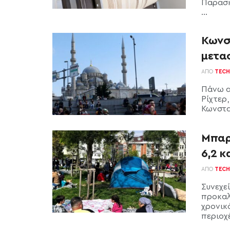
Παρασκ
...
Κωνσ
μετασ
ΑΠΌ
TECH
Πάνω α
Ρίχτερ
Κωνστα
Μπαρ
6,2 κ
ΑΠΌ
TECH
Συνεχε
προκαλ
χρονικ
περιοχές