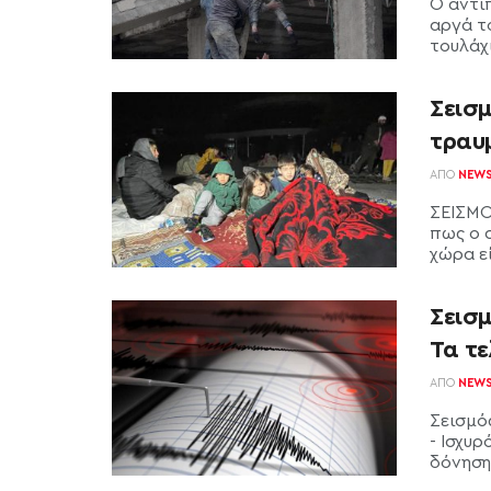
Ο αντι
αργά τ
τουλάχ
Σεισμ
τραυμ
ΑΠΌ
NEW
ΣΕΙΣΜΟ
πως ο 
χώρα εί
Σεισμ
Τα τ
ΑΠΌ
NEW
Σεισμό
- Ισχυρ
δόνηση 