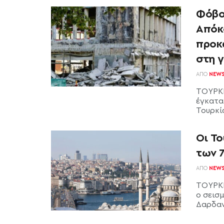
Φόβοι
Απόκ
προκ
στη 
ΑΠΌ
NEW
ΤΟΥΡΚΙ
έγκατα
Τουρκί
Οι Τ
των 7
ΑΠΌ
NEW
ΤΟΥΡΚΙ
ο σεισ
Δαρδανέ