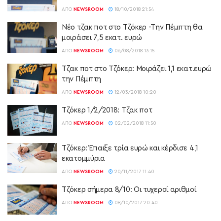
ΑΠΌ
NEWSROOM
18/10/2018 21:54
Νέο τζακ ποτ στο Τζόκερ -Την Πέμπτη θα
μοιράσει 7,5 εκατ. ευρώ
ΑΠΌ
NEWSROOM
06/08/2018 13:15
Τζακ ποτ στο Τζόκερ: Μοιράζει 1,1 εκατ.ευρώ
την Πέμπτη
ΑΠΌ
NEWSROOM
12/03/2018 10:20
Τζόκερ 1/2/2018: Τζακ ποτ
ΑΠΌ
NEWSROOM
02/02/2018 11:50
Τζόκερ: Έπαιξε τρία ευρώ και κέρδισε 4,1
εκατομμύρια
ΑΠΌ
NEWSROOM
20/11/2017 11:40
Τζόκερ σήμερα 8/10: Οι τυχεροί αριθμοί
ΑΠΌ
NEWSROOM
08/10/2017 20:40