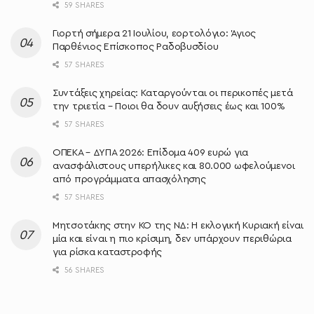
59 SHARES
Γιορτή σήμερα 21 Ιουλίου, εορτολόγιο: Άγιος
Παρθένιος Επίσκοπος Ραδοβυσδίου
57 SHARES
Συντάξεις χηρείας: Καταργούνται οι περικοπές μετά
την τριετία – Ποιοι θα δουν αυξήσεις έως και 100%
57 SHARES
ΟΠΕΚΑ – ΔΥΠΑ 2026: Επίδομα 409 ευρώ για
ανασφάλιστους υπερήλικες και 80.000 ωφελούμενοι
από προγράμματα απασχόλησης
57 SHARES
Μητσοτάκης στην ΚΟ της ΝΔ: Η εκλογική Κυριακή είναι
μία και είναι η πιο κρίσιμη, δεν υπάρχουν περιθώρια
για ρίσκα καταστροφής
56 SHARES