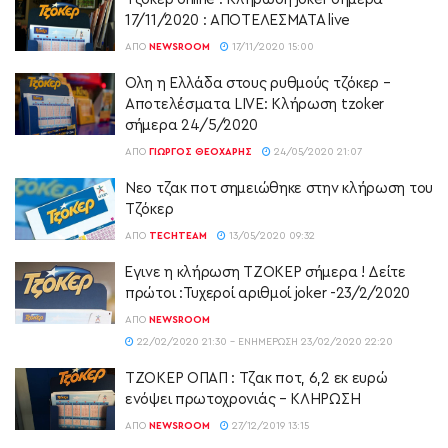
17/11/2020 : ΑΠΟΤΕΛΕΣΜΑΤΑ live
ΑΠΌ
NEWSROOM
17/11/2020 15:00
Ολη η Ελλάδα στους ρυθμούς τζόκερ –
Αποτελέσματα LIVE: Κλήρωση tzoker
σήμερα 24/5/2020
ΑΠΌ
ΓΙΏΡΓΟΣ ΘΕΟΧΆΡΗΣ
24/05/2020 21:07
Νεο τζακ ποτ σημειώθηκε στην κλήρωση του
Τζόκερ
ΑΠΌ
TECHTEAM
13/05/2020 09:32
Έγινε η κλήρωση ΤΖΟΚΕΡ σήμερα ! Δείτε
πρώτοι :Τυχεροί αριθμοί joker -23/2/2020
ΑΠΌ
NEWSROOM
22/02/2020 21:30 - ΕΝΗΜΈΡΩΣΗ 23/02/2020 22:20
ΤΖΟΚΕΡ ΟΠΑΠ : Τζακ ποτ, 6,2 εκ ευρώ
ενόψει πρωτοχρονιάς – ΚΛΗΡΩΣΗ
ΑΠΌ
NEWSROOM
27/12/2019 13:15