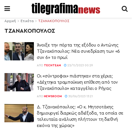
Αρχική
Ετικέτα
ΤΖΑΝΑΚΟΠΟΥΛΟΣ
ΤΖΑΝΑΚΟΠΟΥΛΟΣ
Άνοιξε την πόρτα της εξόδου ο Αντώνης
Τζανακόπουλος: Νέα συνεδρίαση των «6
συν 6» το πρωί
ΑΠΌ
TECHTEAM
23/11/2023 00:29
Οι «σύντροφοι» πιάστηκαν στα χέρια;
«Δέχτηκα τραμπούκικη επίθεση από τον
Τζανακόπουλο» καταγγέλει ο Ρήγας
ΑΠΌ
NEWSROOM
30/06/2023 13:21
Δ. Τζανακόπουλος: «Ο κ. Μητσοτάκης
δημιουργεί διαρκώς αδιέξοδα, τα οποία σε
τελευταία ανάλυση πλήττουν τη διεθνή
εικόνα της χώρας»