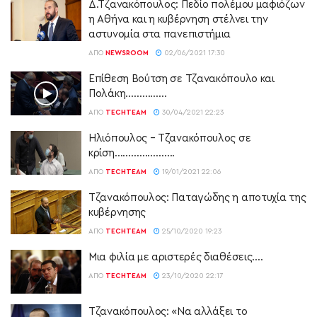
Δ.Τζανακόπουλος: Πεδίο πολέμου μαφιόζων
η Αθήνα και η κυβέρνηση στέλνει την
αστυνομία στα πανεπιστήμια
ΑΠΌ
NEWSROOM
02/06/2021 17:30
Επίθεση Βούτση σε Τζανακόπουλο και
Πολάκη……………
ΑΠΌ
TECHTEAM
30/04/2021 22:23
Ηλιόπουλος – Τζανακόπουλος σε
κρίση………………….
ΑΠΌ
TECHTEAM
19/01/2021 22:06
Τζανακόπουλος: Παταγώδης η αποτυχία της
κυβέρνησης
ΑΠΌ
TECHTEAM
25/10/2020 19:23
Μια φιλία με αριστερές διαθέσεις….
ΑΠΌ
TECHTEAM
23/10/2020 22:17
Τζανακόπουλος: «Να αλλάξει το