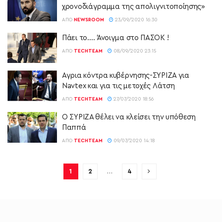
χρονοδιάγραμμα της απολιγνιτοποίησης»
ΑΠΌ
NEWSROOM
23/09/2020 16:30
Πάει το…. Άνοιγμα στο ΠΑΣΟΚ !
ΑΠΌ
TECHTEAM
08/09/2020 23:15
Αγρια κόντρα κυβέρνησης-ΣΥΡΙΖΑ για
Navtex και για τις μετοχές Λάτση
ΑΠΌ
TECHTEAM
27/07/2020 18:56
Ο ΣΥΡΙΖΑ θέλει να κλείσει την υπόθεση
Παππά
ΑΠΌ
TECHTEAM
09/07/2020 14:18
1
2
…
4