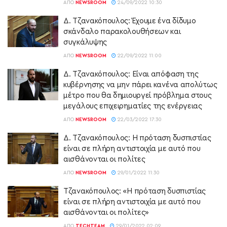
ΑΠΌ
NEWSROOM
24/09/2022 10:30
Δ. Τζανακόπουλος: Έχουμε ένα δίδυμο
σκάνδαλο παρακολουθήσεων και
συγκάλυψης
ΑΠΌ
NEWSROOM
22/09/2022 11:00
Δ. Τζανακόπουλος: Είναι απόφαση της
κυβέρνησης να μην πάρει κανένα απολύτως
μέτρο που θα δημιουργεί πρόβλημα στους
μεγάλους επιχειρηματίες της ενέργειας
ΑΠΌ
NEWSROOM
22/03/2022 17:30
Δ. Τζανακόπουλος: Η πρόταση δυσπιστίας
είναι σε πλήρη αντιστοιχία με αυτό που
αισθάνονται οι πολίτες
ΑΠΌ
NEWSROOM
29/01/2022 11:30
Τζανακόπουλος: «Η πρόταση δυσπιστίας
είναι σε πλήρη αντιστοιχία με αυτό που
αισθάνονται οι πολίτες»
ΑΠΌ
TECHTEAM
29/01/2022 02:09