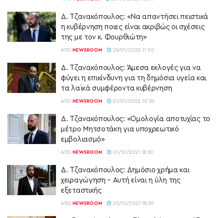
Δ. Τζανακόπουλος: «Να απαντήσει πειστικά
η κυβέρνηση ποιες είναι ακριβώς οι σχέσεις
της με τον κ. Φουρθιώτη»
ΑΠΌ
NEWSROOM
25/01/2022 11:00
Δ. Τζανακόπουλος: Άμεσα εκλογές για να
φύγει η επικίνδυνη για τη δημόσια υγεία και
τα λαϊκά συμφέροντα κυβέρνηση
ΑΠΌ
NEWSROOM
21/01/2022 10:30
Δ. Τζανακόπουλος: «Ομολογία αποτυχίας το
μέτρο Μητσοτάκη για υποχρεωτικό
εμβολιασμό»
ΑΠΌ
NEWSROOM
01/12/2021 18:30
Δ. Τζανακόπουλος: Δημόσιο χρήμα και
χειραγώγηση – Αυτή είναι η ύλη της
εξεταστικής
ΑΠΌ
NEWSROOM
20/10/2021 18:30