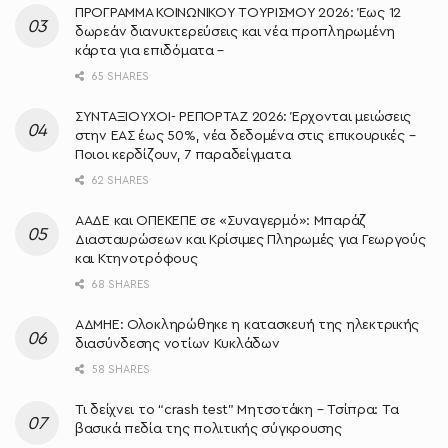
ΠΡΟΓΡΑΜΜΑ ΚΟΙΝΩΝΙΚΟΥ ΤΟΥΡΙΣΜΟΥ 2026: Έως 12
δωρεάν διανυκτερεύσεις και νέα προπληρωμένη
κάρτα για επιδόματα –
65 SHARES
ΣΥΝΤΑΞΙΟΥΧΟΙ- ΡΕΠΟΡΤΑΖ 2026: Έρχονται μειώσεις
στην ΕΑΣ έως 50%, νέα δεδομένα στις επικουρικές –
Ποιοι κερδίζουν, 7 παραδείγματα
62 SHARES
ΑΑΔΕ και ΟΠΕΚΕΠΕ σε «Συναγερμό»: Μπαράζ
Διασταυρώσεων και Κρίσιμες Πληρωμές για Γεωργούς
και Κτηνοτρόφους
68 SHARES
ΑΔΜΗΕ: Ολοκληρώθηκε η κατασκευή της ηλεκτρικής
διασύνδεσης νοτίων Κυκλάδων
58 SHARES
Τι δείχνει το “crash test” Μητσοτάκη – Τσίπρα: Τα
βασικά πεδία της πολιτικής σύγκρουσης