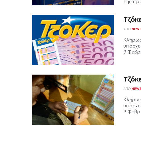
της πρ
Τζόκ
ΑΠΌ
NEW
Κλήρωσ
υπόσχε
9 Φεβρο
Τζόκε
ΑΠΌ
NEW
Κλήρωσ
υπόσχε
9 Φεβρο