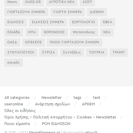
News
OAED.GR
ΑΓΡΟΤΙΚΑ ΝΕΑ
ΑΣΕΠ
ΓΙΟΡΤΑΖΟΥΝ ΣΗΜΕΡΑ
ΓΙΟΡΤΗ ΣΗΜΕΡΑ
ΔΙΕΘΝΗ
ΕΙΔΗΣΕΙΣ
ΕΙΔΗΣΕΙΣ ΣΗΜΕΡΑ
ΕΟΡΤΟΛΟΓΙΟ
ΕΦΚΑ
Ελλάδα
ΗΠΑ
ΚΟΡΟΝΟΙΟΣ
Μητσοτάκης
ΝΕΑ
ΟΑΕΔ
ΟΠΕΚΕΠΕ
ΠΟΙΟΙ ΓΙΟΡΤΑΖΟΥΝ ΣΗΜΕΡΑ
ΣΥΝΤΑΞΙΟΥΧΟΙ
ΣΥΡΙΖΑ
Συντάξεις
ΤΟΥΡΚΙΑ
ΤΡΑΜΠ
καιρός
All categories
Newsletter
tags
test
useronline
Ανάρτηση σχολίων
ΑΡΧΙΚΗ
Όλες οι ειδήσεις
Όροι Χρήσης – Πολιτική Απορρήτου – Cookies – Newsletter
Ποιοι είμαστε
ΡΟΗ ΕΙΔΗΣΕΩΝ
© 2015 - 2022
tilegrafimanews.gr
| Produced by
etouch