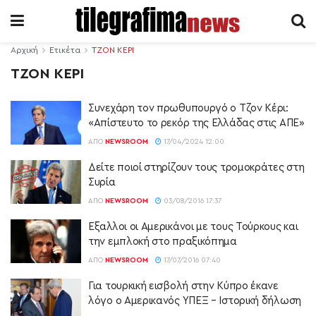
Αρχική
Ετικέτα
ΤΖΟΝ ΚΕΡΙ
ΤΖΟΝ ΚΕΡΙ
Συνεχάρη τον πρωθυπουργό ο Τζον Κέρι:
«Απίστευτο το ρεκόρ της Ελλάδας στις ΑΠΕ»
ΑΠΌ
NEWSROOM
17/04/2024 12:00
Δείτε ποιοί στηρίζουν τους τρομοκράτες στη
Συρία
ΑΠΌ
NEWSROOM
03/08/2016 17:37
Εξαλλοι οι Αμερικάνοι με τους Τούρκους και
την εμπλοκή στο πραξικόπημα
ΑΠΌ
NEWSROOM
17/07/2016 07:40
Για τουρκική εισβολή στην Κύπρο έκανε
λόγο ο Αμερικανός ΥΠΕΞ – Ιστορική δήλωση