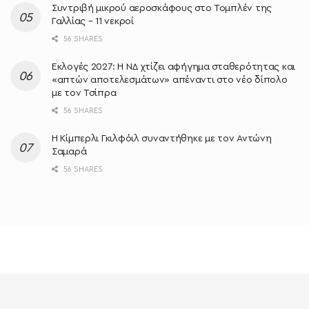
Συντριβή μικρού αεροσκάφους στο Τομπλέν της
Γαλλίας – 11 νεκροί
56 SHARES
Εκλογές 2027: Η ΝΔ χτίζει αφήγημα σταθερότητας και
«απτών αποτελεσμάτων» απέναντι στο νέο δίπολο
με τον Τσίπρα
56 SHARES
Η Κίμπερλι Γκιλφόιλ συναντήθηκε με τον Αντώνη
Σαμαρά
56 SHARES