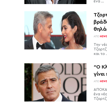
ένα ...
Τζορτ
βράδ
θηλά
ΑΠΌ
NEW
Την νέ
Τζορτζ
και το .
“Ο Κλ
γίνε
ΑΠΌ
NEW
ΑΠΟΚΑΛ
ένα νέο
Τζορτζ 