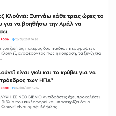
ζ Κλούνεϊ: Ξυπνάω κάθε τρεις ώρες το
υ για να βοηθήσω την Αμάλ να
σει
SROOM
12/09/2017 10:20
α του ζωή ως πατέρας δύο παιδιών περιγράφει ο
 Κλούνεϊ, αναφέροντας πως η κούραση, τα ξενύχτια
..
ούνεϊ είναι γκέι και το κρύβει για να
ι πρόεδρος των ΗΠΑ”
SROOM
04/08/2016 15:46
ΥΨΗ ΣΕ ΝΕΟ ΒΙΒΛΙΟ Αντιδράσεις έχει προκαλέσει
 βιβλίο που κυκλοφορεί και υποστηρίζει ότι ο
Κλούνεϊ είναι ομοφυλόφιλος ...