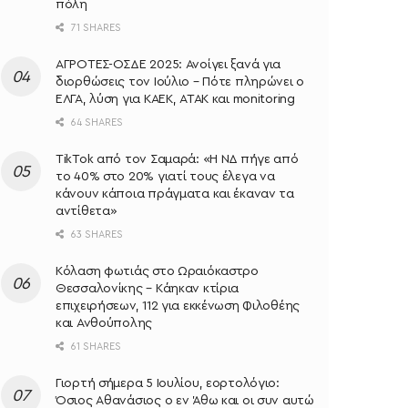
πόλη
71 SHARES
ΑΓΡΟΤΕΣ-ΟΣΔΕ 2025: Ανοίγει ξανά για
διορθώσεις τον Ιούλιο – Πότε πληρώνει ο
ΕΛΓΑ, λύση για ΚΑΕΚ, ΑΤΑΚ και monitoring
64 SHARES
TikTok από τον Σαμαρά: «Η ΝΔ πήγε από
το 40% στο 20% γιατί τους έλεγα να
κάνουν κάποια πράγματα και έκαναν τα
αντίθετα»
63 SHARES
Κόλαση φωτιάς στο Ωραιόκαστρο
Θεσσαλονίκης – Κάηκαν κτίρια
επιχειρήσεων, 112 για εκκένωση Φιλοθέης
και Ανθούπολης
61 SHARES
Γιορτή σήμερα 5 Ιουλίου, εορτολόγιο:
Όσιος Αθανάσιος ο εν Άθω και οι συν αυτώ