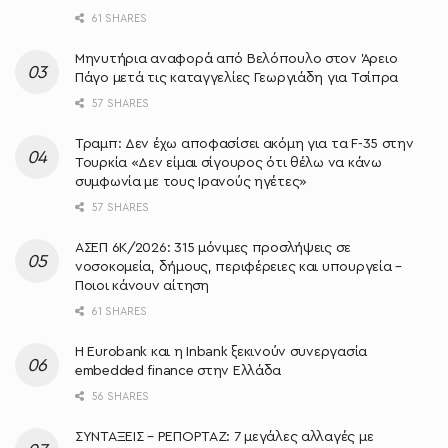
61 SHARES
Μηνυτήρια αναφορά από Βελόπουλο στον Άρειο
Πάγο μετά τις καταγγελίες Γεωργιάδη για Τσίπρα
57 SHARES
Τραμπ: Δεν έχω αποφασίσει ακόμη για τα F-35 στην
Τουρκία «Δεν είμαι σίγουρος ότι θέλω να κάνω
συμφωνία με τους Ιρανούς ηγέτες»
57 SHARES
ΑΣΕΠ 6Κ/2026: 315 μόνιμες προσλήψεις σε
νοσοκομεία, δήμους, περιφέρειες και υπουργεία –
Ποιοι κάνουν αίτηση
61 SHARES
Η Eurobank και η Inbank ξεκινούν συνεργασία
embedded finance στην Ελλάδα
56 SHARES
ΣΥΝΤΑΞΕΙΣ – ΡΕΠΟΡΤΑΖ: 7 μεγάλες αλλαγές με