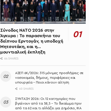
Σύνοδος ΝΑΤΟ 2026 στην
Άγκυρα : Το παρασκήνιο του
δείπνου Ερντογάν, η υποδοχή
Μητσοτάκη, και η…
μουντιαλική έκπληξη
64 SHARES
ΑΣΕΠ 6Κ/2026: 315 μόνιμες προσλήψεις σε
νοσοκομεία, δήμους, περιφέρειες και
υπουργεία – Ποιοι κάνουν αίτηση
60 SHARES
ΣΥΝΤΑΞΗ 2026: Οι 12 κατηγορίες που
βγαίνουν από τα 58,5 – Το δικαίωμα πριν
από τα 62 και τι αλλάζει για Δημόσιο, ΙΚΑ