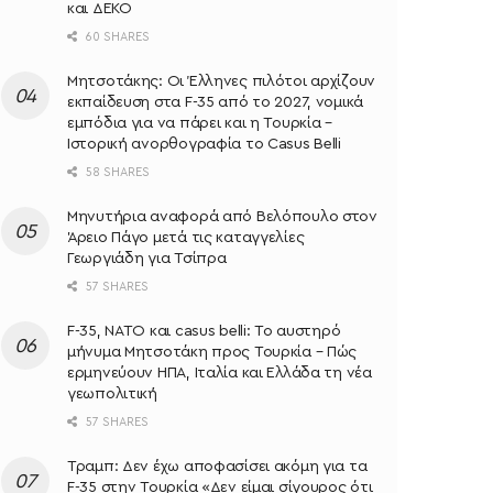
και ΔΕΚΟ
60 SHARES
Μητσοτάκης: Oι Έλληνες πιλότοι αρχίζουν
εκπαίδευση στα F-35 από το 2027, νομικά
εμπόδια για να πάρει και η Τουρκία –
Ιστορική ανορθογραφία το Casus Belli
58 SHARES
Μηνυτήρια αναφορά από Βελόπουλο στον
Άρειο Πάγο μετά τις καταγγελίες
Γεωργιάδη για Τσίπρα
57 SHARES
F-35, ΝΑΤΟ και casus belli: Το αυστηρό
μήνυμα Μητσοτάκη προς Τουρκία – Πώς
ερμηνεύουν ΗΠΑ, Ιταλία και Ελλάδα τη νέα
γεωπολιτική
57 SHARES
Τραμπ: Δεν έχω αποφασίσει ακόμη για τα
F-35 στην Τουρκία «Δεν είμαι σίγουρος ότι