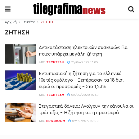
Αρχική
Ετικέτα
ΖΗΤΗΣΗ
ΖΗΤΗΣΗ
Αντικατάσταση ηλεκτρικών συσκευών: Για
ποιες υπάρχει μεγάλη ζήτηση
ΑΠΌ
TECHTEAM
26/06/2022 13:05
Εντυπωσιακή η ζήτηση για το ελληνικό
10ετές ομόλογο – Ξεπέρασαν τα 18 δισ.
ευρώ οι προσφορές – Στο 1,23%
ΑΠΌ
TECHTEAM
02/09/2020 15:40
Στεγαστικά δάνεια: Ανοίγουν την κάνουλα οι
τράπεζες – Η ζήτηση και η προσφορά
ΑΠΌ
NEWSROOM
09/12/2019 10:00