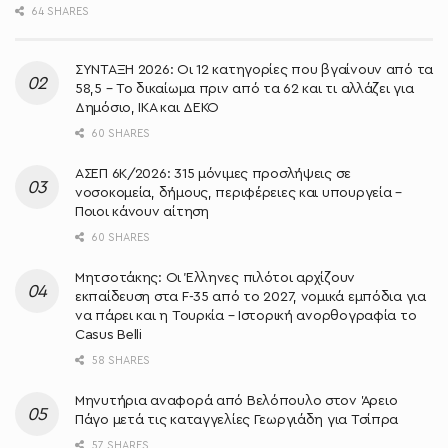
64 SHARES
ΣΥΝΤΑΞΗ 2026: Οι 12 κατηγορίες που βγαίνουν από τα
58,5 – Το δικαίωμα πριν από τα 62 και τι αλλάζει για
Δημόσιο, ΙΚΑ και ΔΕΚΟ
60 SHARES
ΑΣΕΠ 6Κ/2026: 315 μόνιμες προσλήψεις σε
νοσοκομεία, δήμους, περιφέρειες και υπουργεία –
Ποιοι κάνουν αίτηση
60 SHARES
Μητσοτάκης: Oι Έλληνες πιλότοι αρχίζουν
εκπαίδευση στα F-35 από το 2027, νομικά εμπόδια για
να πάρει και η Τουρκία – Ιστορική ανορθογραφία το
Casus Belli
58 SHARES
Μηνυτήρια αναφορά από Βελόπουλο στον Άρειο
Πάγο μετά τις καταγγελίες Γεωργιάδη για Τσίπρα
57 SHARES