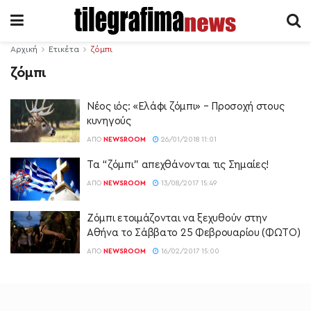
Αρχική
Ετικέτα
ζόμπι
ζόμπι
Νέος ιός: «Ελάφι ζόμπι» – Προσοχή στους
κυνηγούς
ΑΠΌ
NEWSROOM
26/01/2018 11:01
Τα “ζόμπι” απεχθάνονται τις Σημαίες!
ΑΠΌ
NEWSROOM
13/08/2017 15:49
Ζόμπι ετοιμάζονται να ξεχυθούν στην
Αθήνα το Σάββατο 25 Φεβρουαρίου (ΦΩΤΟ)
ΑΠΌ
NEWSROOM
16/02/2017 15:00