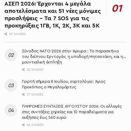
ΑΣΕΠ 2026: Έρχονται 4 μεγάλα
αποτελέσματα και 51 νέες μόνιμες
προσλήψεις – Τα 7 SOS για τις
προκηρύξεις 1ΓΒ, 1Κ, 2Κ, 3Κ και 5Κ
69 SHARES
Σύνοδος ΝΑΤΟ 2026 στην Άγκυρα : Το παρασκήνιο
του δείπνου Ερντογάν, η υποδοχή Μητσοτάκη, και η…
μουντιαλική έκπληξη
62 SHARES
Γιορτή σήμερα 8 Ιουλίου, εορτολόγιο: Άγιος
Προκόπιος ο Μεγαλομάρτυς
57 SHARES
ΠΛΗΡΩΜΕΣ-ΣΥΝΤΑΞΕΙΣ ΑΥΓΟΥΣΤΟΥ 2026: Οι αλλαγές
στις συντάξεις χηρείας και 10 παραδείγματα για
αυξήσεις έως 560 ευρώ
66 SHARES