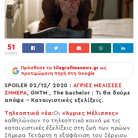
51
SHARES
Πρόσθεσε το
tilegrafimanews.gr
ως
προτιμώμενη πηγή στη Google
SPOILER
02/12/ 2020 :
ΑΓΡΙΕΣ ΜΕΛΙΣΣΕΣ
ΣΗΜΕΡΑ
,
GNTM
,
The
bachelor
: Τι θα δούμε
απόψε – Καταιγιστικές εξελίξεις.
Τηλεοπτικά νέα:
Οι
«Άγριες Μέλισσες»
καθηλώνουν το τηλεοπτικό κοινό με τις
καταιγιστικές έξελίξεις στη ζωή των ηρώων.
Σήμερα Τετάρτη η εξαφάνιση του Σέργιου