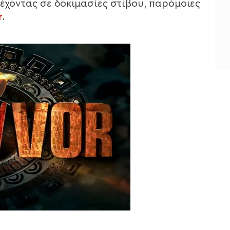
τέχοντας σε δοκιμασίες στίβου, παρόμοιες
r
.