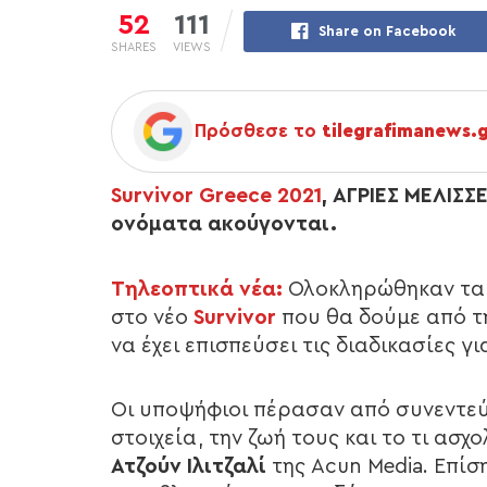
52
111
Share on Facebook
SHARES
VIEWS
Πρόσθεσε το
tilegrafimanews.
Survivor Greece 2021
, ΑΓΡΙΕΣ ΜΕΛΙΣΣ
ονόματα ακούγονται.
Τηλεοπτικά νέα:
Ολοκληρώθηκαν τα κ
στο νέο
Survivor
που θα δούμε από τη
να έχει επισπεύσει τις διαδικασίες για
Οι υποψήφιοι πέρασαν από συνεντεύ
στοιχεία, την ζωή τους και το τι ασ
Ατζούν Ιλιτζαλί
της Acun Media. Επίσ