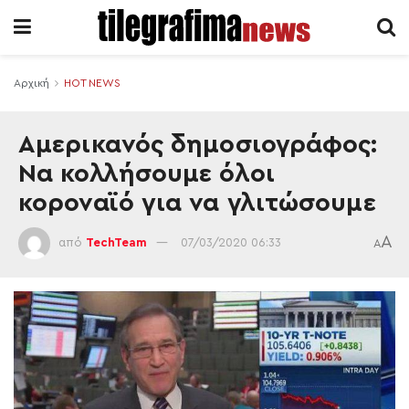
Αρχική
HOT NEWS
Αμερικανός δημοσιογράφος:
Να κολλήσουμε όλοι
κοροναϊό για να γλιτώσουμε
A
από
TechTeam
07/03/2020 06:33
A