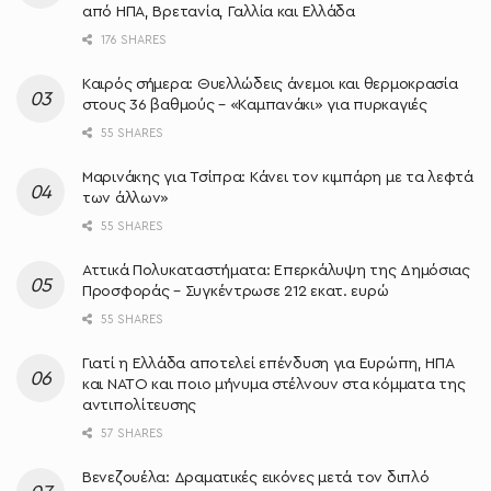
από ΗΠΑ, Βρετανία, Γαλλία και Ελλάδα
176 SHARES
Καιρός σήμερα: Θυελλώδεις άνεμοι και θερμοκρασία
στους 36 βαθμούς – «Καμπανάκι» για πυρκαγιές
55 SHARES
Μαρινάκης για Τσίπρα: Κάνει τον κιμπάρη με τα λεφτά
των άλλων»
55 SHARES
Αττικά Πολυκαταστήματα: Επερκάλυψη της Δημόσιας
Προσφοράς – Συγκέντρωσε 212 εκατ. ευρώ
55 SHARES
Γιατί η Ελλάδα αποτελεί επένδυση για Ευρώπη, ΗΠΑ
και ΝΑΤΟ και ποιο μήνυμα στέλνουν στα κόμματα της
αντιπολίτευσης
57 SHARES
Βενεζουέλα: Δραματικές εικόνες μετά τον διπλό